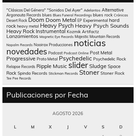
Alternative
"Clásicos Del Género"
"Sonidos Del Ayer"
Adelantos
blues rock
Argonauta Records
blues
Blues Funeral Recordings
Crónicas
Doom
Doom Metal
hard
Experimental
Desert Rock
EP
Heavy Psych
Heavy Psych Sounds
rock
heavy metal
Heavy Rock
Instrumental
Kozmik Artifactz
Lanzamientos
Majestic Mountain Records
Magnetic Eye Records
noticias
Nooirax Producciones
Napalm Records
novedades
Post Metal
Podcast
Podcast Online
Psychedelic
Progressive
Psychedelic Rock
Proto Metal
slider
Sludge
Ripple Music
Space
Relapse Records
Stoner
Rock
Spinda Records
Stoner Rock
Stickman Records
Tee Pee Records
Publicaciones por Fecha
AGOSTO 2026
L
M
X
J
V
S
D