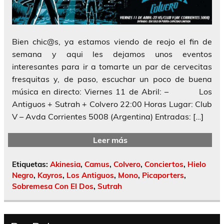
Bien chic@s, ya estamos viendo de reojo el fin de
semana y aqui les dejamos unos eventos
interesantes para ir a tomarte un par de cervecitas
fresquitas y, de paso, escuchar un poco de buena
música en directo: Viernes 11 de Abril: – Los
Antiguos + Sutrah + Colvero 22:00 Horas Lugar: Club
V – Avda Corrientes 5008 (Argentina) Entradas: […]
Leer más
Etiquetas:
Akinesia
,
Camus
,
Colvero
,
Conciertos
,
Hielo
Negro
,
Kayros
,
Los Antiguos
,
Mono
,
Picaporters
,
Sobremesa Con El Dos
,
Sutrah