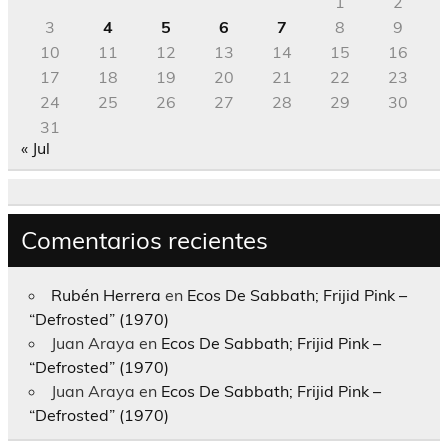
1
2
3
4
5
6
7
8
9
10
11
12
13
14
15
16
17
18
19
20
21
22
23
24
25
26
27
28
29
30
31
« Jul
Comentarios recientes
Rubén Herrera
en
Ecos De Sabbath; Frijid Pink –
“Defrosted” (1970)
Juan Araya
en
Ecos De Sabbath; Frijid Pink –
“Defrosted” (1970)
Juan Araya
en
Ecos De Sabbath; Frijid Pink –
“Defrosted” (1970)