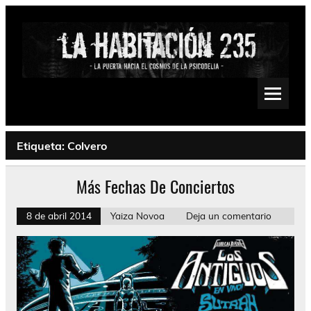
Saltar
al
contenido
La Habitación 235
Psychedelic, Stoner, Doom, Sludge, Fuzz, Space, Drone
Etiqueta:
Colvero
Más Fechas De Conciertos
8 de abril 2014
Yaiza Novoa
Deja un comentario