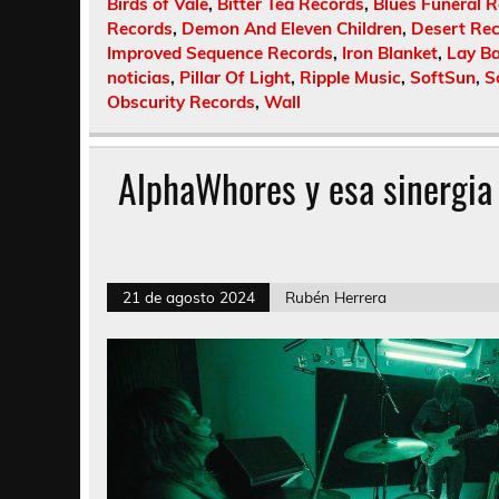
Birds of Vale
,
Bitter Tea Records
,
Blues Funeral 
Records
,
Demon And Eleven Children
,
Desert Re
Improved Sequence Records
,
Iron Blanket
,
Lay Ba
noticias
,
Pillar Of Light
,
Ripple Music
,
SoftSun
,
S
Obscurity Records
,
Wall
AlphaWhores y esa sinergia 
21 de agosto 2024
Rubén Herrera