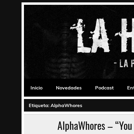
Saltar
al
contenido
La Habitación 235
Psychedelic, Stoner, Doom, Sludge, Fuzz, Space,
Inicio
Novedades
Podcast
En
Etiqueta:
AlphaWhores
AlphaWhores – “You