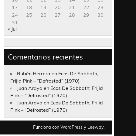
17
18
19
20
21
22
23
24
25
26
27
28
29
30
31
« Jul
Comentarios recientes
Rubén Herrera
en
Ecos De Sabbath;
Frijid Pink – “Defrosted” (1970)
Juan Araya
en
Ecos De Sabbath; Frijid
Pink – “Defrosted” (1970)
Juan Araya
en
Ecos De Sabbath; Frijid
Pink – “Defrosted” (1970)
Funciona con
WordPress
y
Leeway
.