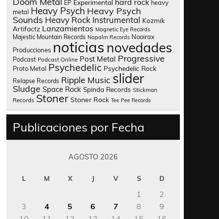
Doom Metal
hard rock
Experimental
heavy
EP
Heavy Psych
Heavy Psych
metal
Sounds
Heavy Rock
Instrumental
Kozmik
Lanzamientos
Artifactz
Magnetic Eye Records
Nooirax
Majestic Mountain Records
Napalm Records
noticias
novedades
Producciones
Progressive
Post Metal
Podcast
Podcast Online
Psychedelic
Psychedelic Rock
Proto Metal
slider
Ripple Music
Relapse Records
Sludge
Space Rock
Spinda Records
Stickman
Stoner
Stoner Rock
Records
Tee Pee Records
Publicaciones por Fecha
AGOSTO 2026
L
M
X
J
V
S
D
1
2
3
4
5
6
7
8
9
10
11
12
13
14
15
16