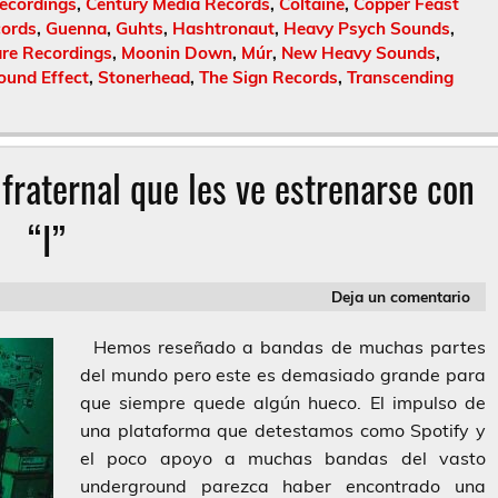
Recordings
,
Century Media Records
,
Coltaine
,
Copper Feast
cords
,
Guenna
,
Guhts
,
Hashtronaut
,
Heavy Psych Sounds
,
re Recordings
,
Moonin Down
,
Múr
,
New Heavy Sounds
,
ound Effect
,
Stonerhead
,
The Sign Records
,
Transcending
fraternal que les ve estrenarse con
“I”
Deja un comentario
Hemos reseñado a bandas de muchas partes
del mundo pero este es demasiado grande para
que siempre quede algún hueco. El impulso de
una plataforma que detestamos como Spotify y
el poco apoyo a muchas bandas del vasto
underground parezca haber encontrado una