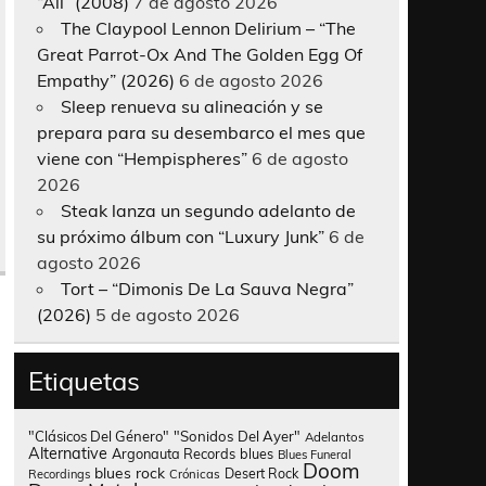
“All” (2008)
7 de agosto 2026
The Claypool Lennon Delirium – “The
Great Parrot-Ox And The Golden Egg Of
Empathy” (2026)
6 de agosto 2026
Sleep renueva su alineación y se
prepara para su desembarco el mes que
viene con “Hempispheres”
6 de agosto
2026
Steak lanza un segundo adelanto de
su próximo álbum con “Luxury Junk”
6 de
agosto 2026
Tort – “Dimonis De La Sauva Negra”
(2026)
5 de agosto 2026
Etiquetas
"Clásicos Del Género"
"Sonidos Del Ayer"
Adelantos
Alternative
Argonauta Records
blues
Blues Funeral
Doom
blues rock
Desert Rock
Recordings
Crónicas