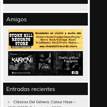
Amigos
Entradas recientes
Clásicos Del Género; Colour Haze –