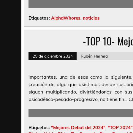
Etiquetas:
AlphaWhores
,
noticias
-TOP 10- Mej
25 de diciembre 2024
Rubén Herrera
importantes, una de esas como la siguiente,
creación de algo que asistimos desde sus or
siguen multiplicando, divirtiéndonos con s
psicodélico-pesado-progresivo, no tiene fin… Cl
Etiquetas:
"Mejores Debut del 2024"
,
"TOP 2024"