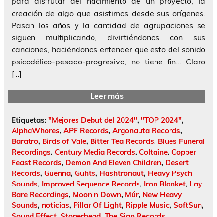
para disfrutar del nacimiento de un proyecto, la
creación de algo que asistimos desde sus orígenes.
Pasan los años y la cantidad de agrupaciones se
siguen multiplicando, divirtiéndonos con sus
canciones, haciéndonos entender que esto del sonido
psicodélico-pesado-progresivo, no tiene fin… Claro
[…]
Leer más
Etiquetas:
"Mejores Debut del 2024"
,
"TOP 2024"
,
AlphaWhores
,
APF Records
,
Argonauta Records
,
Baratro
,
Birds of Vale
,
Bitter Tea Records
,
Blues Funeral
Recordings
,
Century Media Records
,
Coltaine
,
Copper
Feast Records
,
Demon And Eleven Children
,
Desert
Records
,
Guenna
,
Guhts
,
Hashtronaut
,
Heavy Psych
Sounds
,
Improved Sequence Records
,
Iron Blanket
,
Lay
Bare Recordings
,
Moonin Down
,
Múr
,
New Heavy
Sounds
,
noticias
,
Pillar Of Light
,
Ripple Music
,
SoftSun
,
Sound Effect
,
Stonerhead
,
The Sign Records
,