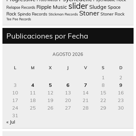
slider
Sludge
Ripple Music
Space
Relapse Records
Stoner
Rock
Spinda Records
Stoner Rock
Stickman Records
Tee Pee Records
Publicaciones por Fecha
AGOSTO 2026
L
M
X
J
V
S
D
1
2
3
4
5
6
7
8
9
10
11
12
13
14
15
16
17
18
19
20
21
22
23
24
25
26
27
28
29
30
31
« Jul