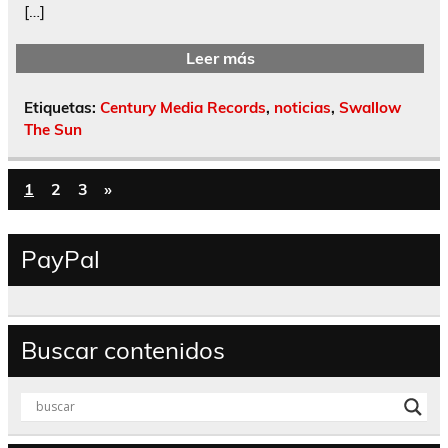
[…]
Leer más
Etiquetas:
Century Media Records
,
noticias
,
Swallow
The Sun
1
2
3
»
PayPal
Buscar contenidos