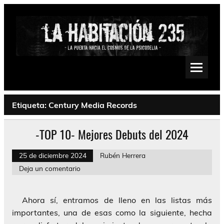
Saltar
al
contenido
La Habitación 235
Psychedelic, Stoner, Doom, Sludge, Fuzz, Space, Drone
Etiqueta:
Century Media Records
-TOP 10- Mejores Debuts del 2024
25 de diciembre 2024
Rubén Herrera
Deja un comentario
Ahora sí, entramos de lleno en las listas más
importantes, una de esas como la siguiente, hecha