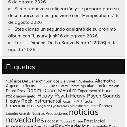
6 de agosto 2026
Sleep renueva su alineación y se prepara para su
desembarco el mes que viene con “Hempispheres”
6
de agosto 2026
Steak lanza un segundo adelanto de su próximo
álbum con “Luxury Junk”
6 de agosto 2026
Tort – “Dimonis De La Sauva Negra” (2026)
5 de
agosto 2026
Etiquetas
Alternative
"Clásicos Del Género"
"Sonidos Del Ayer"
Adelantos
blues rock
Argonauta Records
blues
Blues Funeral Recordings
Crónicas
Doom
Doom Metal
hard
Experimental
Desert Rock
EP
Heavy Psych
Heavy Psych Sounds
rock
heavy metal
Heavy Rock
Instrumental
Kozmik Artifactz
Lanzamientos
Majestic Mountain Records
Magnetic Eye Records
noticias
Nooirax Producciones
Napalm Records
novedades
Post Metal
Podcast
Podcast Online
Psychedelic
Progressive
Psychedelic Rock
Proto Metal