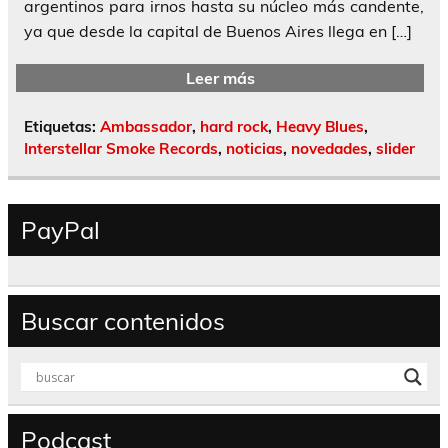
argentinos para irnos hasta su núcleo más candente,
ya que desde la capital de Buenos Aires llega en […]
Leer más
Etiquetas:
Ambassador
,
hard rock
,
Heavy Blues
,
Interstellar Smoke Records
,
noticias
,
novedades
,
slider
PayPal
Buscar contenidos
Podcast