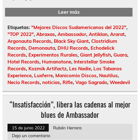
Leer más
Etiquetas:
"Mejores Discos Sudamericanos del 2022"
,
"TOP 2022"
,
Abraxas
,
Ambassador
,
Antiklan
,
Ararat
,
Argonauta Records
,
Black Sky Giant
,
Clostridium
Records
,
Demonauta
,
DHU Records
,
Echodelick
Records
,
Experimentos Rurales
,
Giant Jellyfish
,
Guara
,
Hotel Records
,
Humanotone
,
Interstellar Smoke
Records
,
Kozmik Artifactz
,
Les Nadie
,
Los Tabanos
Experience
,
Luxferre
,
Manicomio Discos
,
Nautilus
,
Necio Records
,
noticias
,
Rifle
,
Vago Sagrado
,
Weedevil
“Insatisfacción”, libera las cadenas al mejor
blues de Ambassador
15 de junio 2022
Rubén Herrera
Deja un comentario