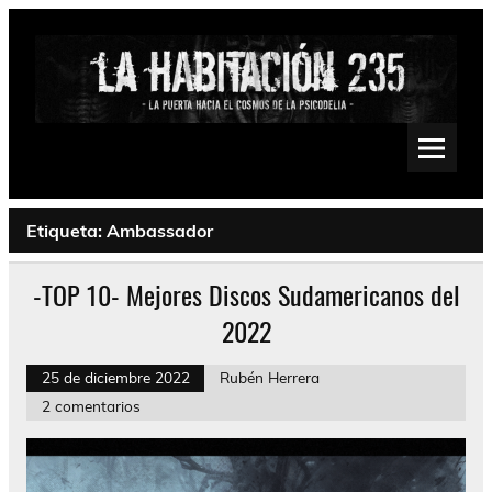
Saltar
al
contenido
La Habitación 235
Psychedelic, Stoner, Doom, Sludge, Fuzz, Space, Drone
Etiqueta:
Ambassador
-TOP 10- Mejores Discos Sudamericanos del
2022
25 de diciembre 2022
Rubén Herrera
2 comentarios