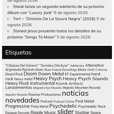
de agosto 2026
Steak lanza un segundo adelanto de su próximo
álbum con “Luxury Junk”
6 de agosto 2026
Tort – “Dimonis De La Sauva Negra” (2026)
5 de
agosto 2026
Stoned Jesus presenta todos los detalles de su
próximo “Songs To Moon”
5 de agosto 2026
Etiquetas
Alternative
"Clásicos Del Género"
"Sonidos Del Ayer"
Adelantos
blues rock
Argonauta Records
blues
Blues Funeral Recordings
Crónicas
Doom
Doom Metal
hard
Experimental
Desert Rock
EP
Heavy Psych
Heavy Psych Sounds
rock
heavy metal
Heavy Rock
Instrumental
Kozmik Artifactz
Lanzamientos
Majestic Mountain Records
Magnetic Eye Records
noticias
Nooirax Producciones
Napalm Records
novedades
Post Metal
Podcast
Podcast Online
Psychedelic
Progressive
Psychedelic Rock
Proto Metal
slider
Sludge
Ripple Music
Space
Relapse Records