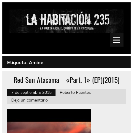
Saltar
al
contenido
La Habitación 235
Psychedelic, Stoner, Doom, Sludge, Fuzz, Space, Drone
Etiqueta:
Amine
Red Sun Atacama – «Part. 1» (EP)(2015)
7 de septiembre 2015
Roberto Fuentes
Deja un comentario