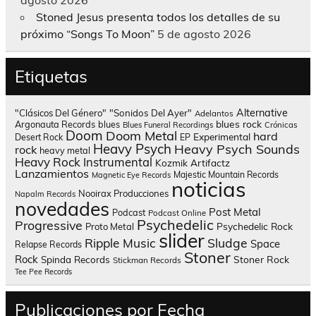
Stoned Jesus presenta todos los detalles de su
próximo “Songs To Moon”
5 de agosto 2026
Etiquetas
Alternative
"Clásicos Del Género"
"Sonidos Del Ayer"
Adelantos
blues rock
Argonauta Records
blues
Blues Funeral Recordings
Crónicas
Doom
Doom Metal
hard
Experimental
Desert Rock
EP
Heavy Psych
Heavy Psych Sounds
rock
heavy metal
Heavy Rock
Instrumental
Kozmik Artifactz
Lanzamientos
Majestic Mountain Records
Magnetic Eye Records
noticias
Nooirax Producciones
Napalm Records
novedades
Post Metal
Podcast
Podcast Online
Psychedelic
Progressive
Psychedelic Rock
Proto Metal
slider
Sludge
Ripple Music
Space
Relapse Records
Stoner
Rock
Spinda Records
Stoner Rock
Stickman Records
Tee Pee Records
Publicaciones por Fecha