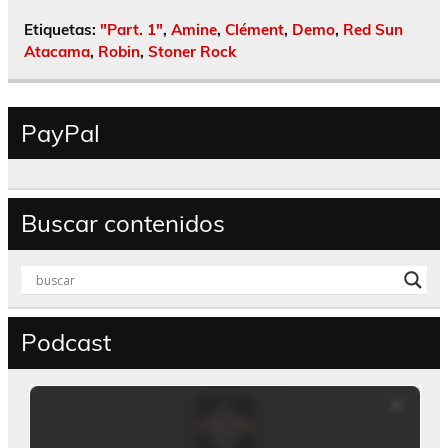
Etiquetas:
"Part. 1"
,
Amine
,
Clément
,
Demo
,
Red Sun
Atacama
,
Robin
,
Stoner Rock
PayPal
Buscar contenidos
Podcast