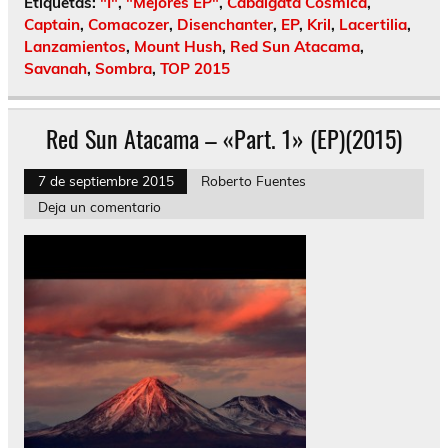
Etiquetas:
"I"
,
"Mejores EP"
,
Cabalgata Cósmica
,
Captain
,
Comacozer
,
Disenchanter
,
EP
,
Kril
,
Lacertilia
,
Lanzamientos
,
Mount Hush
,
Red Sun Atacama
,
Savanah
,
Sombra
,
TOP 2015
Red Sun Atacama – «Part. 1» (EP)(2015)
7 de septiembre 2015
Roberto Fuentes
Deja un comentario