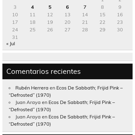
3
4
5
6
7
8
9
10
11
12
13
14
15
16
17
18
19
20
21
22
23
24
25
26
27
28
29
30
31
« Jul
Comentarios recientes
Rubén Herrera
en
Ecos De Sabbath; Frijid Pink –
“Defrosted” (1970)
Juan Araya
en
Ecos De Sabbath; Frijid Pink –
“Defrosted” (1970)
Juan Araya
en
Ecos De Sabbath; Frijid Pink –
“Defrosted” (1970)