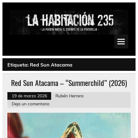
Saltar
al
contenido
La Habitación 235
Psychedelic, Stoner, Doom, Sludge, Fuzz, Space, Drone
Etiqueta:
Red Sun Atacama
Red Sun Atacama – “Summerchild” (2026)
19 de marzo 2026
Rubén Herrera
Deja un comentario