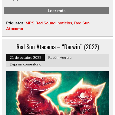
Leer más
Etiquetas:
MRS Red Sound
,
noticias
,
Red Sun
Atacama
Red Sun Atacama – “Darwin” (2022)
21 de octubre 2022
Rubén Herrera
Deja un comentario