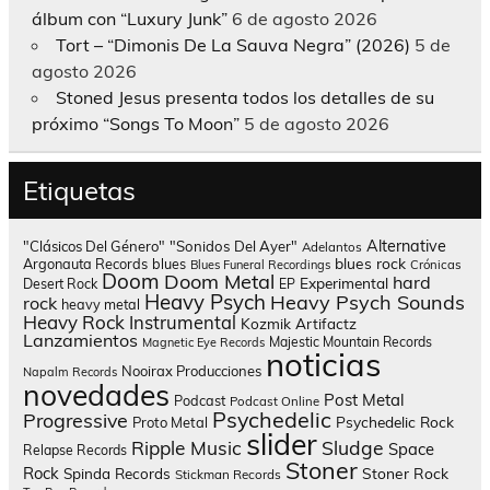
álbum con “Luxury Junk”
6 de agosto 2026
Tort – “Dimonis De La Sauva Negra” (2026)
5 de
agosto 2026
Stoned Jesus presenta todos los detalles de su
próximo “Songs To Moon”
5 de agosto 2026
Etiquetas
Alternative
"Clásicos Del Género"
"Sonidos Del Ayer"
Adelantos
blues rock
Argonauta Records
blues
Blues Funeral Recordings
Crónicas
Doom
Doom Metal
hard
Experimental
Desert Rock
EP
Heavy Psych
Heavy Psych Sounds
rock
heavy metal
Heavy Rock
Instrumental
Kozmik Artifactz
Lanzamientos
Majestic Mountain Records
Magnetic Eye Records
noticias
Nooirax Producciones
Napalm Records
novedades
Post Metal
Podcast
Podcast Online
Psychedelic
Progressive
Psychedelic Rock
Proto Metal
slider
Sludge
Ripple Music
Space
Relapse Records
Stoner
Rock
Spinda Records
Stoner Rock
Stickman Records