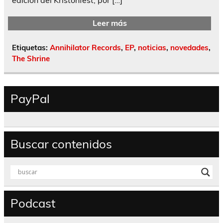
Leer más
Etiquetas:
Annihilator Records
,
EP
,
noticias
,
novedades
,
The Shrine
PayPal
Buscar contenidos
Podcast