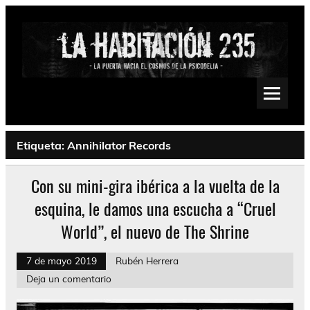
Saltar
al
contenido
La Habitación 235
Psychedelic, Stoner, Doom, Sludge, Fuzz, Space, Drone
Etiqueta:
Annihilator Records
Con su mini-gira ibérica a la vuelta de la
esquina, le damos una escucha a “Cruel
World”, el nuevo de The Shrine
7 de mayo 2019
Rubén Herrera
Deja un comentario