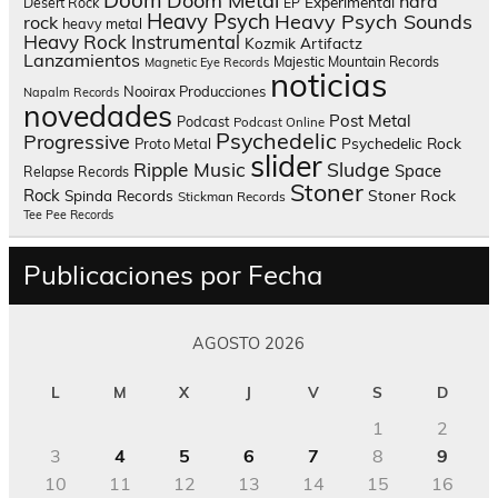
Doom Metal
hard
Experimental
Desert Rock
EP
Heavy Psych
Heavy Psych Sounds
rock
heavy metal
Heavy Rock
Instrumental
Kozmik Artifactz
Lanzamientos
Majestic Mountain Records
Magnetic Eye Records
noticias
Nooirax Producciones
Napalm Records
novedades
Post Metal
Podcast
Podcast Online
Psychedelic
Progressive
Psychedelic Rock
Proto Metal
slider
Sludge
Ripple Music
Space
Relapse Records
Stoner
Rock
Spinda Records
Stoner Rock
Stickman Records
Tee Pee Records
Publicaciones por Fecha
AGOSTO 2026
L
M
X
J
V
S
D
1
2
3
4
5
6
7
8
9
10
11
12
13
14
15
16