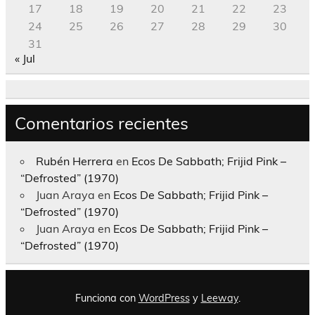
17
18
19
20
21
22
23
24
25
26
27
28
29
30
31
« Jul
Comentarios recientes
Rubén Herrera
en
Ecos De Sabbath; Frijid Pink –
“Defrosted” (1970)
Juan Araya
en
Ecos De Sabbath; Frijid Pink –
“Defrosted” (1970)
Juan Araya
en
Ecos De Sabbath; Frijid Pink –
“Defrosted” (1970)
Funciona con
WordPress
y
Leeway
.