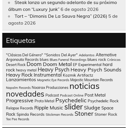
Steak lanza un segundo adelanto de su próximo
álbum con “Luxury Junk”
6 de agosto 2026
Tort – “Dimonis De La Sauva Negra” (2026)
5 de
agosto 2026
Etiquetas
Alternative
"Clásicos Del Género"
"Sonidos Del Ayer"
Adelantos
blues rock
Argonauta Records
blues
Blues Funeral Recordings
Crónicas
Doom
Doom Metal
hard
Experimental
Desert Rock
EP
Heavy Psych
Heavy Psych Sounds
rock
heavy metal
Heavy Rock
Instrumental
Kozmik Artifactz
Lanzamientos
Majestic Mountain Records
Magnetic Eye Records
noticias
Nooirax Producciones
Napalm Records
novedades
Post Metal
Podcast
Podcast Online
Psychedelic
Progressive
Psychedelic Rock
Proto Metal
slider
Sludge
Ripple Music
Space
Relapse Records
Stoner
Rock
Spinda Records
Stoner Rock
Stickman Records
Tee Pee Records