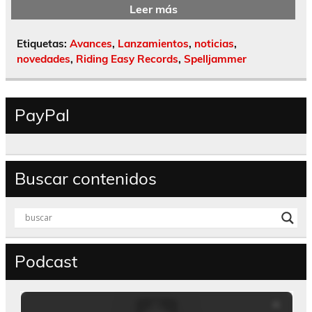
Leer más
Etiquetas:
Avances
,
Lanzamientos
,
noticias
,
novedades
,
Riding Easy Records
,
Spelljammer
PayPal
Buscar contenidos
Podcast