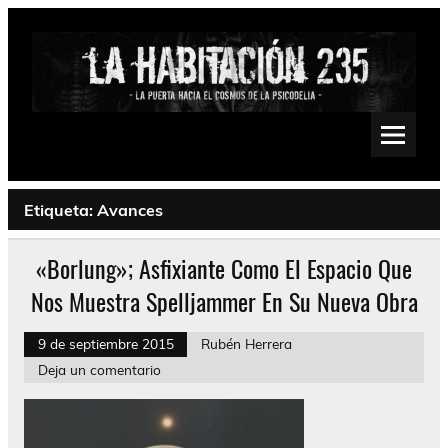
Saltar
al
contenido
La Habitación 235
Psychedelic, Stoner, Doom, Sludge, Fuzz, Space, Drone
Etiqueta:
Avances
«Borlung»; Asfixiante Como El Espacio Que
Nos Muestra Spelljammer En Su Nueva Obra
9 de septiembre 2015
Rubén Herrera
Deja un comentario