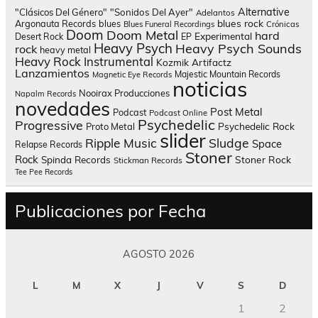
Alternative
"Clásicos Del Género"
"Sonidos Del Ayer"
Adelantos
blues rock
Argonauta Records
blues
Blues Funeral Recordings
Crónicas
Doom
Doom Metal
hard
Experimental
Desert Rock
EP
Heavy Psych
Heavy Psych Sounds
rock
heavy metal
Heavy Rock
Instrumental
Kozmik Artifactz
Lanzamientos
Majestic Mountain Records
Magnetic Eye Records
noticias
Nooirax Producciones
Napalm Records
novedades
Post Metal
Podcast
Podcast Online
Psychedelic
Progressive
Psychedelic Rock
Proto Metal
slider
Sludge
Ripple Music
Space
Relapse Records
Stoner
Rock
Spinda Records
Stoner Rock
Stickman Records
Tee Pee Records
Publicaciones por Fecha
AGOSTO 2026
L
M
X
J
V
S
D
1
2