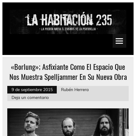
Saltar
al
contenido
La Habitación 235
Psychedelic, Stoner, Doom, Sludge, Fuzz, Space, Drone
«Borlung»; Asfixiante Como El Espacio Que
Nos Muestra Spelljammer En Su Nueva Obra
9 de septiembre 2015
Rubén Herrera
Deja un comentario