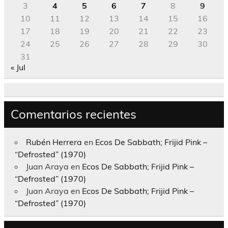
3
4
5
6
7
8
9
10
11
12
13
14
15
16
17
18
19
20
21
22
23
24
25
26
27
28
29
30
31
« Jul
Comentarios recientes
Rubén Herrera
en
Ecos De Sabbath; Frijid Pink –
“Defrosted” (1970)
Juan Araya
en
Ecos De Sabbath; Frijid Pink –
“Defrosted” (1970)
Juan Araya
en
Ecos De Sabbath; Frijid Pink –
“Defrosted” (1970)