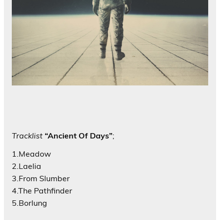
Tracklist
“Ancient Of Days”
;
1.Meadow
2.Laelia
3.From Slumber
4.The Pathfinder
5.Borlung