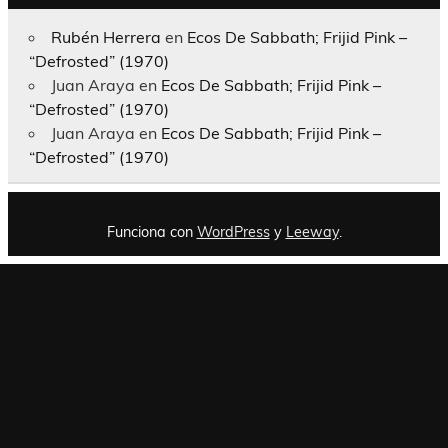
Rubén Herrera
en
Ecos De Sabbath; Frijid Pink –
“Defrosted” (1970)
Juan Araya
en
Ecos De Sabbath; Frijid Pink –
“Defrosted” (1970)
Juan Araya
en
Ecos De Sabbath; Frijid Pink –
“Defrosted” (1970)
Funciona con
WordPress
y
Leeway
.