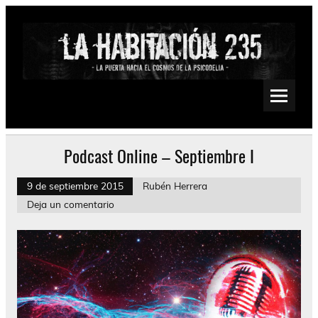
Saltar
al
contenido
La Habitación 235
Psychedelic, Stoner, Doom, Sludge, Fuzz, Space, Drone
Podcast Online – Septiembre I
9 de septiembre 2015
Rubén Herrera
Deja un comentario