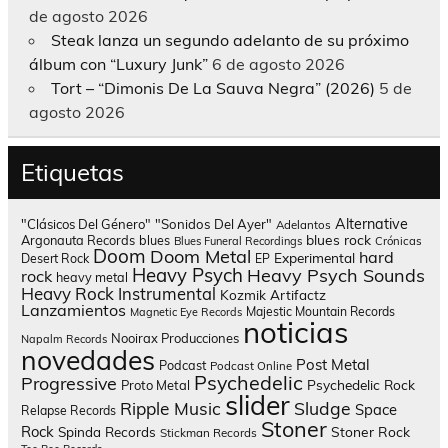
de agosto 2026
Steak lanza un segundo adelanto de su próximo
álbum con “Luxury Junk”
6 de agosto 2026
Tort – “Dimonis De La Sauva Negra” (2026)
5 de
agosto 2026
Etiquetas
Alternative
"Clásicos Del Género"
"Sonidos Del Ayer"
Adelantos
blues rock
Argonauta Records
blues
Blues Funeral Recordings
Crónicas
Doom
Doom Metal
hard
Experimental
Desert Rock
EP
Heavy Psych
Heavy Psych Sounds
rock
heavy metal
Heavy Rock
Instrumental
Kozmik Artifactz
Lanzamientos
Majestic Mountain Records
Magnetic Eye Records
noticias
Nooirax Producciones
Napalm Records
novedades
Post Metal
Podcast
Podcast Online
Psychedelic
Progressive
Psychedelic Rock
Proto Metal
slider
Sludge
Ripple Music
Space
Relapse Records
Stoner
Rock
Spinda Records
Stoner Rock
Stickman Records