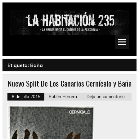
Saltar
al
contenido
La Habitación 235
Psychedelic, Stoner, Doom, Sludge, Fuzz, Space, Drone
Etiqueta:
Baña
Nuevo Split De Los Canarios Cernícalo y Baña
8 de julio 2015
Rubén Herrera
Deja un comentario