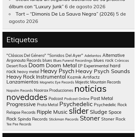
álbum con “Luxury Junk”
6 de agosto 2026
Tort – “Dimonis De La Sauva Negra” (2026)
5 de
agosto 2026
Etiquetas
Alternative
"Clásicos Del Género"
"Sonidos Del Ayer"
Adelantos
blues rock
Argonauta Records
blues
Blues Funeral Recordings
Crónicas
Doom
Doom Metal
hard
Experimental
Desert Rock
EP
Heavy Psych
Heavy Psych Sounds
rock
heavy metal
Heavy Rock
Instrumental
Kozmik Artifactz
Lanzamientos
Majestic Mountain Records
Magnetic Eye Records
noticias
Nooirax Producciones
Napalm Records
novedades
Post Metal
Podcast
Podcast Online
Psychedelic
Progressive
Psychedelic Rock
Proto Metal
slider
Sludge
Ripple Music
Space
Relapse Records
Stoner
Rock
Spinda Records
Stoner Rock
Stickman Records
Tee Pee Records