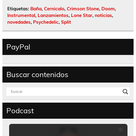
Etiquetas:
Baña
,
Cernicalo
,
Crimson Stone
,
Doom
,
Instrumental
,
Lanzamientos
,
Lone Star
,
noticias
,
novedades
,
Psychedelic
,
Split
PayPal
Buscar contenidos
Podcast