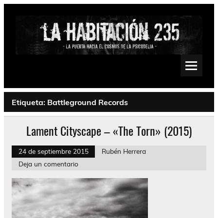
Saltar
al
contenido
La Habitación 235
Psychedelic, Stoner, Doom, Sludge, Fuzz, Space, Drone
Etiqueta:
Battleground Records
Lament Cityscape – «The Torn» (2015)
24 de septiembre 2015
Rubén Herrera
Deja un comentario