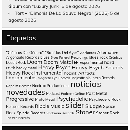
álbum con “Luxury Junk”
6 de agosto 2026
Tort – “Dimonis De La Sauva Negra” (2026)
5 de
agosto 2026
Etiquetas
Alternative
"Clásicos Del Género"
"Sonidos Del Ayer"
Adelantos
blues rock
Argonauta Records
blues
Blues Funeral Recordings
Crónicas
Doom
Doom Metal
hard
Experimental
Desert Rock
EP
Heavy Psych
Heavy Psych Sounds
rock
heavy metal
Heavy Rock
Instrumental
Kozmik Artifactz
Lanzamientos
Majestic Mountain Records
Magnetic Eye Records
noticias
Nooirax Producciones
Napalm Records
novedades
Post Metal
Podcast
Podcast Online
Psychedelic
Progressive
Psychedelic Rock
Proto Metal
slider
Sludge
Ripple Music
Space
Relapse Records
Stoner
Rock
Spinda Records
Stoner Rock
Stickman Records
Tee Pee Records