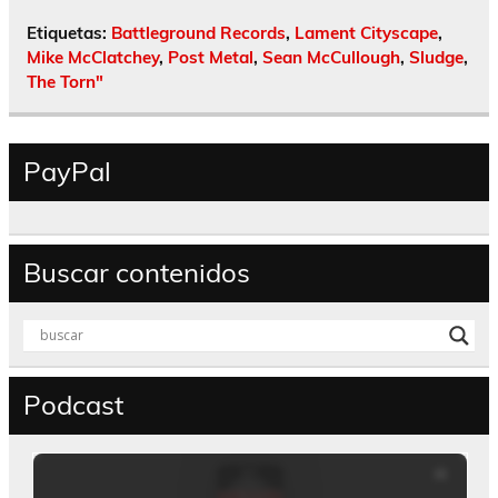
Etiquetas:
Battleground Records
,
Lament Cityscape
,
Mike McClatchey
,
Post Metal
,
Sean McCullough
,
Sludge
,
The Torn"
PayPal
Buscar contenidos
Podcast