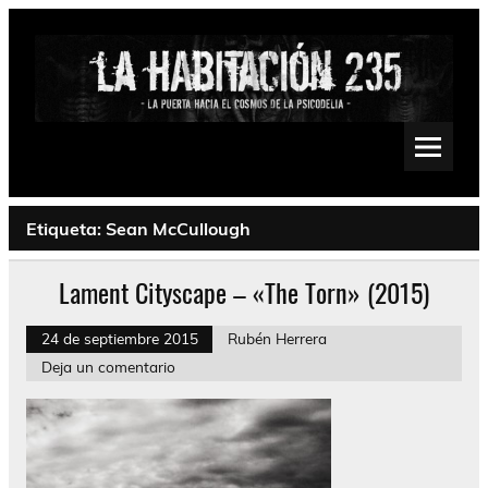
Saltar
al
contenido
La Habitación 235
Psychedelic, Stoner, Doom, Sludge, Fuzz, Space, Drone
Etiqueta:
Sean McCullough
Lament Cityscape – «The Torn» (2015)
24 de septiembre 2015
Rubén Herrera
Deja un comentario