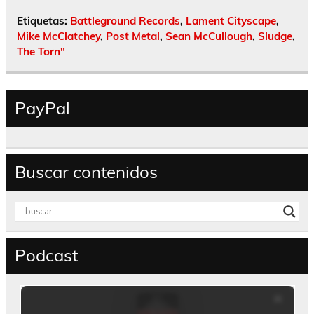
Etiquetas:
Battleground Records
,
Lament Cityscape
,
Mike McClatchey
,
Post Metal
,
Sean McCullough
,
Sludge
,
The Torn"
PayPal
Buscar contenidos
Podcast