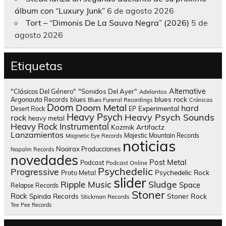
álbum con “Luxury Junk”
6 de agosto 2026
Tort – “Dimonis De La Sauva Negra” (2026)
5 de
agosto 2026
Etiquetas
Alternative
"Clásicos Del Género"
"Sonidos Del Ayer"
Adelantos
blues rock
Argonauta Records
blues
Blues Funeral Recordings
Crónicas
Doom
Doom Metal
hard
Experimental
Desert Rock
EP
Heavy Psych
Heavy Psych Sounds
rock
heavy metal
Heavy Rock
Instrumental
Kozmik Artifactz
Lanzamientos
Majestic Mountain Records
Magnetic Eye Records
noticias
Nooirax Producciones
Napalm Records
novedades
Post Metal
Podcast
Podcast Online
Psychedelic
Progressive
Psychedelic Rock
Proto Metal
slider
Sludge
Ripple Music
Space
Relapse Records
Stoner
Rock
Spinda Records
Stoner Rock
Stickman Records
Tee Pee Records