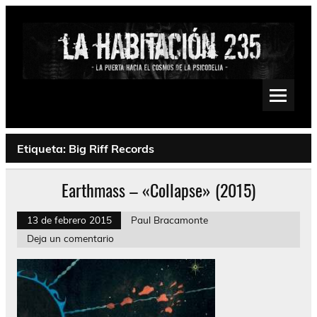
Saltar
al
contenido
La Habitación 235
Psychedelic, Stoner, Doom, Sludge, Fuzz, Space, Drone
Etiqueta:
Big Riff Records
Earthmass – «Collapse» (2015)
13 de febrero 2015
Paul Bracamonte
Deja un comentario