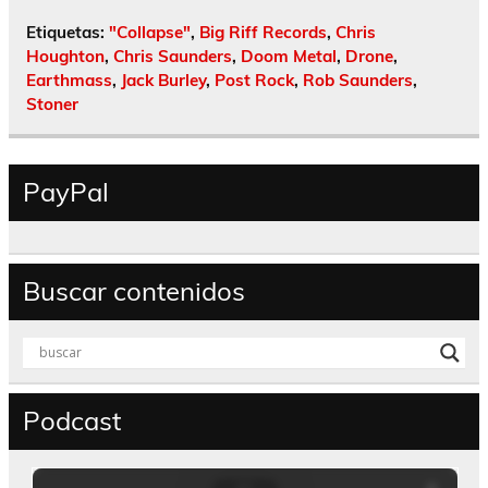
Etiquetas:
"Collapse"
,
Big Riff Records
,
Chris
Houghton
,
Chris Saunders
,
Doom Metal
,
Drone
,
Earthmass
,
Jack Burley
,
Post Rock
,
Rob Saunders
,
Stoner
PayPal
Buscar contenidos
Podcast