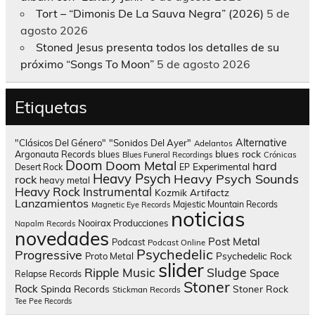
Tort – “Dimonis De La Sauva Negra” (2026)
5 de
agosto 2026
Stoned Jesus presenta todos los detalles de su
próximo “Songs To Moon”
5 de agosto 2026
Etiquetas
Alternative
"Clásicos Del Género"
"Sonidos Del Ayer"
Adelantos
blues rock
Argonauta Records
blues
Blues Funeral Recordings
Crónicas
Doom
Doom Metal
hard
Experimental
Desert Rock
EP
Heavy Psych
Heavy Psych Sounds
rock
heavy metal
Heavy Rock
Instrumental
Kozmik Artifactz
Lanzamientos
Majestic Mountain Records
Magnetic Eye Records
noticias
Nooirax Producciones
Napalm Records
novedades
Post Metal
Podcast
Podcast Online
Psychedelic
Progressive
Psychedelic Rock
Proto Metal
slider
Sludge
Ripple Music
Space
Relapse Records
Stoner
Rock
Spinda Records
Stoner Rock
Stickman Records
Tee Pee Records