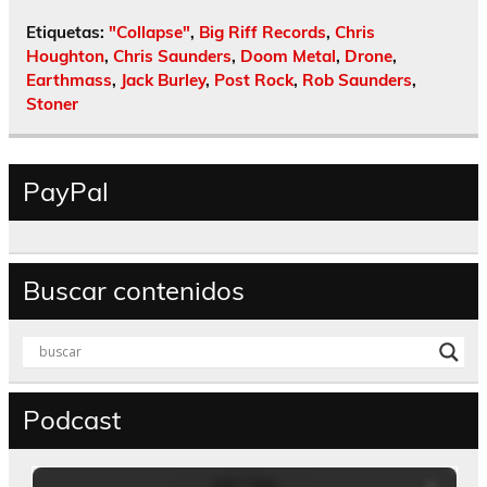
Etiquetas:
"Collapse"
,
Big Riff Records
,
Chris
Houghton
,
Chris Saunders
,
Doom Metal
,
Drone
,
Earthmass
,
Jack Burley
,
Post Rock
,
Rob Saunders
,
Stoner
PayPal
Buscar contenidos
Podcast