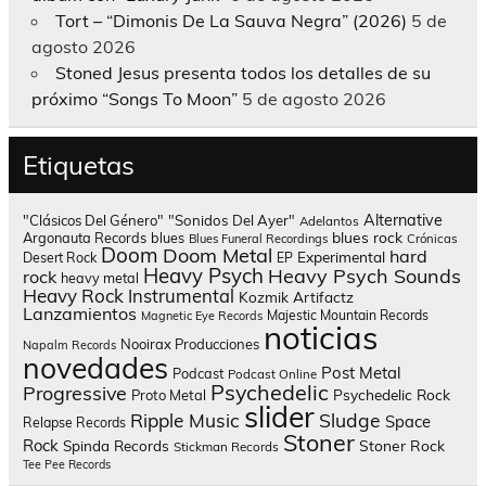
Tort – “Dimonis De La Sauva Negra” (2026)
5 de
agosto 2026
Stoned Jesus presenta todos los detalles de su
próximo “Songs To Moon”
5 de agosto 2026
Etiquetas
Alternative
"Clásicos Del Género"
"Sonidos Del Ayer"
Adelantos
blues rock
Argonauta Records
blues
Blues Funeral Recordings
Crónicas
Doom
Doom Metal
hard
Experimental
Desert Rock
EP
Heavy Psych
Heavy Psych Sounds
rock
heavy metal
Heavy Rock
Instrumental
Kozmik Artifactz
Lanzamientos
Majestic Mountain Records
Magnetic Eye Records
noticias
Nooirax Producciones
Napalm Records
novedades
Post Metal
Podcast
Podcast Online
Psychedelic
Progressive
Psychedelic Rock
Proto Metal
slider
Sludge
Ripple Music
Space
Relapse Records
Stoner
Rock
Spinda Records
Stoner Rock
Stickman Records
Tee Pee Records