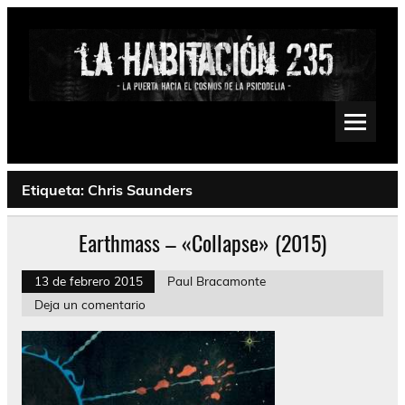
Saltar
al
contenido
La Habitación 235
Psychedelic, Stoner, Doom, Sludge, Fuzz, Space, Drone
Etiqueta:
Chris Saunders
Earthmass – «Collapse» (2015)
13 de febrero 2015
Paul Bracamonte
Deja un comentario