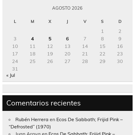
AGOSTO 2026
L
M
X
J
V
S
D
1
2
3
4
5
6
7
8
9
10
11
12
13
14
15
16
17
18
19
20
21
22
23
24
25
26
27
28
29
30
31
« Jul
Comentarios recientes
Rubén Herrera
en
Ecos De Sabbath; Frijid Pink –
“Defrosted” (1970)
Juan Araya
en
Ecos De Sabbath; Frijid Pink –