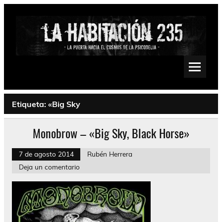
Saltar
al
contenido
La Habitación 235
Psychedelic, Stoner, Doom, Sludge, Fuzz, Space, Drone
Etiqueta:
«Big Sky
Monobrow – «Big Sky, Black Horse»
7 de agosto 2014
Rubén Herrera
Deja un comentario