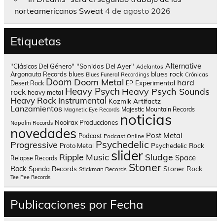
norteamericanos Sweat
4 de agosto 2026
Etiquetas
Alternative
"Clásicos Del Género"
"Sonidos Del Ayer"
Adelantos
blues rock
Argonauta Records
blues
Blues Funeral Recordings
Crónicas
Doom
Doom Metal
hard
Experimental
Desert Rock
EP
Heavy Psych
Heavy Psych Sounds
rock
heavy metal
Heavy Rock
Instrumental
Kozmik Artifactz
Lanzamientos
Majestic Mountain Records
Magnetic Eye Records
noticias
Nooirax Producciones
Napalm Records
novedades
Post Metal
Podcast
Podcast Online
Psychedelic
Progressive
Psychedelic Rock
Proto Metal
slider
Sludge
Ripple Music
Space
Relapse Records
Stoner
Rock
Spinda Records
Stoner Rock
Stickman Records
Tee Pee Records
Publicaciones por Fecha