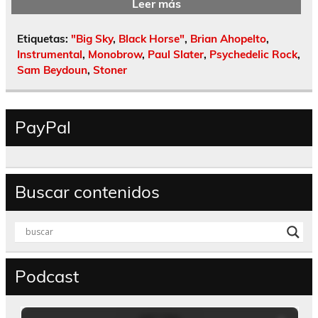
Leer más
Etiquetas:
"Big Sky
,
Black Horse"
,
Brian Ahopelto
,
Instrumental
,
Monobrow
,
Paul Slater
,
Psychedelic Rock
,
Sam Beydoun
,
Stoner
PayPal
Buscar contenidos
Podcast