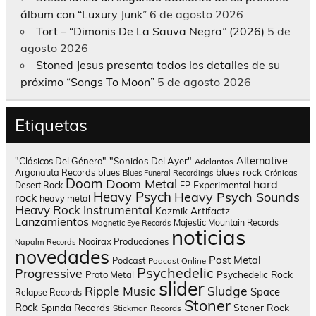
álbum con “Luxury Junk”
6 de agosto 2026
Tort – “Dimonis De La Sauva Negra” (2026)
5 de
agosto 2026
Stoned Jesus presenta todos los detalles de su
próximo “Songs To Moon”
5 de agosto 2026
Etiquetas
Alternative
"Clásicos Del Género"
"Sonidos Del Ayer"
Adelantos
blues rock
Argonauta Records
blues
Blues Funeral Recordings
Crónicas
Doom
Doom Metal
hard
Experimental
Desert Rock
EP
Heavy Psych
Heavy Psych Sounds
rock
heavy metal
Heavy Rock
Instrumental
Kozmik Artifactz
Lanzamientos
Majestic Mountain Records
Magnetic Eye Records
noticias
Nooirax Producciones
Napalm Records
novedades
Post Metal
Podcast
Podcast Online
Psychedelic
Progressive
Psychedelic Rock
Proto Metal
slider
Sludge
Ripple Music
Space
Relapse Records
Stoner
Rock
Spinda Records
Stoner Rock
Stickman Records