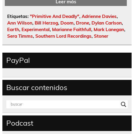
Leer más
Etiquetas:
"Primitive And Deadly"
,
Adrienne Davies
,
Ann Wilson
,
Bill Herzog
,
Doom
,
Drone
,
Dylan Carlson
,
Earth
,
Experimental
,
Marianne Faithfull
,
Mark Lanegan
,
Sera Timms
,
Southern Lord Recordings
,
Stoner
PayPal
Buscar contenidos
Podcast