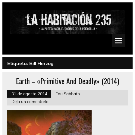
Saltar
al
contenido
La Habitación 235
Psychedelic, Stoner, Doom, Sludge, Fuzz, Space, Drone
Etiqueta:
Bill Herzog
Earth – «Primitive And Deadly» (2014)
31 de agosto 2014
Edu Sabbath
Deja un comentario