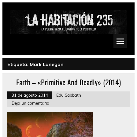
Saltar
al
contenido
La Habitación 235
Psychedelic, Stoner, Doom, Sludge, Fuzz, Space, Drone
Etiqueta:
Mark Lanegan
Earth – «Primitive And Deadly» (2014)
31 de agosto 2014
Edu Sabbath
Deja un comentario