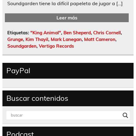
Soundgarden tiene la difícil papeleta de jugar a […]
Leer más
Etiquetas:
"King Animal"
,
Ben Sheperd
,
Chris Cornell
,
Grunge
,
Kim Thayil
,
Mark Lanegan
,
Matt Cameron
,
Soundgarden
,
Vertigo Records
PayPal
Buscar contenidos
Podcast