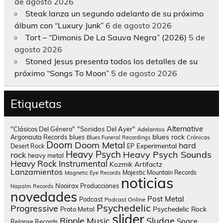
de agosto 2026
Steak lanza un segundo adelanto de su próximo
álbum con “Luxury Junk”
6 de agosto 2026
Tort – “Dimonis De La Sauva Negra” (2026)
5 de
agosto 2026
Stoned Jesus presenta todos los detalles de su
próximo “Songs To Moon”
5 de agosto 2026
Etiquetas
Alternative
"Clásicos Del Género"
"Sonidos Del Ayer"
Adelantos
blues rock
Argonauta Records
blues
Blues Funeral Recordings
Crónicas
Doom
Doom Metal
hard
Experimental
Desert Rock
EP
Heavy Psych
Heavy Psych Sounds
rock
heavy metal
Heavy Rock
Instrumental
Kozmik Artifactz
Lanzamientos
Majestic Mountain Records
Magnetic Eye Records
noticias
Nooirax Producciones
Napalm Records
novedades
Post Metal
Podcast
Podcast Online
Psychedelic
Progressive
Psychedelic Rock
Proto Metal
slider
Sludge
Ripple Music
Space
Relapse Records