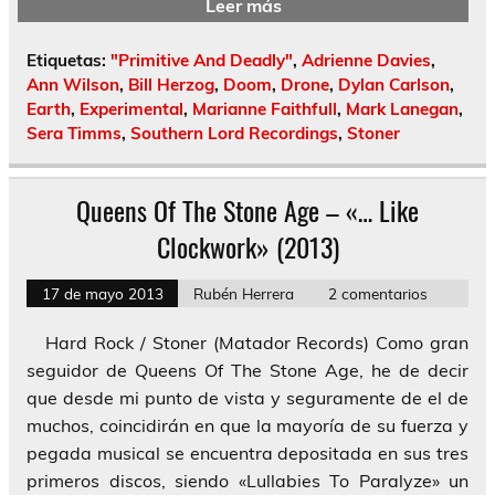
Leer más
Etiquetas:
"Primitive And Deadly"
,
Adrienne Davies
,
Ann Wilson
,
Bill Herzog
,
Doom
,
Drone
,
Dylan Carlson
,
Earth
,
Experimental
,
Marianne Faithfull
,
Mark Lanegan
,
Sera Timms
,
Southern Lord Recordings
,
Stoner
Queens Of The Stone Age – «… Like
Clockwork» (2013)
17 de mayo 2013
Rubén Herrera
2 comentarios
Hard Rock / Stoner (Matador Records) Como gran
seguidor de Queens Of The Stone Age, he de decir
que desde mi punto de vista y seguramente de el de
muchos, coincidirán en que la mayoría de su fuerza y
pegada musical se encuentra depositada en sus tres
primeros discos, siendo «Lullabies To Paralyze» un