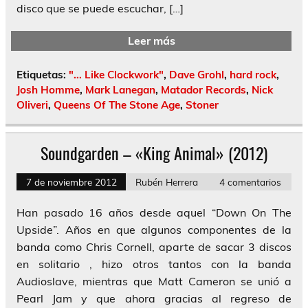
disco que se puede escuchar, […]
Leer más
Etiquetas:
"... Like Clockwork"
,
Dave Grohl
,
hard rock
,
Josh Homme
,
Mark Lanegan
,
Matador Records
,
Nick
Oliveri
,
Queens Of The Stone Age
,
Stoner
Soundgarden – «King Animal» (2012)
7 de noviembre 2012
Rubén Herrera
4 comentarios
Han pasado 16 años desde aquel “Down On The
Upside”. Años en que algunos componentes de la
banda como Chris Cornell, aparte de sacar 3 discos
en solitario , hizo otros tantos con la banda
Audioslave, mientras que Matt Cameron se unió a
Pearl Jam y que ahora gracias al regreso de