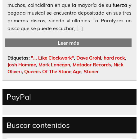
muchos, coincidirán en que la mayoría de su fuerza y
pegada musical se encuentra depositada en sus tres
primeros discos, siendo «Lullabies To Paralyze» un
disco que se puede escuchar, […]
Leer más
Etiquetas:
"... Like Clockwork"
,
Dave Grohl
,
hard rock
,
Josh Homme
,
Mark Lanegan
,
Matador Records
,
Nick
Oliveri
,
Queens Of The Stone Age
,
Stoner
PayPal
Buscar contenidos