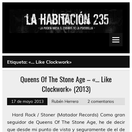
Saltar
al
contenido
La Habitación 235
Psychedelic, Stoner, Doom, Sludge, Fuzz, Space, Drone
Etiqueta:
«… Like Clockwork»
Queens Of The Stone Age – «… Like
Clockwork» (2013)
17 de mayo 2013
Rubén Herrera
2 comentarios
Hard Rock / Stoner (Matador Records) Como gran
seguidor de Queens Of The Stone Age, he de decir
que desde mi punto de vista y seguramente de el de