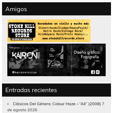
Amigos
Entradas recientes
Clásicos Del Género; Colour Haze – “All” (2008)
7
de agosto 2026