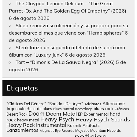
The Claypool Lennon Delirium – “The Great
Parrot-Ox And The Golden Egg Of Empathy” (2026)
6 de agosto 2026
Sleep renueva su alineación y se prepara para su
desembarco el mes que viene con “Hempispheres”
6
de agosto 2026
Steak lanza un segundo adelanto de su próximo
álbum con “Luxury Junk”
6 de agosto 2026
Tort – “Dimonis De La Sauva Negra” (2026)
5 de
agosto 2026
Etiquetas
Alternative
"Clásicos Del Género"
"Sonidos Del Ayer"
Adelantos
blues rock
Argonauta Records
blues
Blues Funeral Recordings
Crónicas
Doom
Doom Metal
hard
Experimental
Desert Rock
EP
Heavy Psych
Heavy Psych Sounds
rock
heavy metal
Heavy Rock
Instrumental
Kozmik Artifactz
Lanzamientos
Majestic Mountain Records
Magnetic Eye Records
noticias