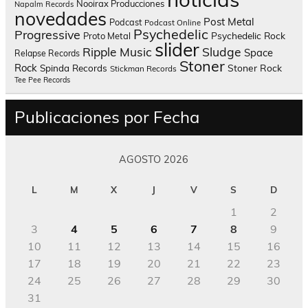
Nooirax Producciones
Napalm Records
novedades
Post Metal
Podcast
Podcast Online
Psychedelic
Progressive
Psychedelic Rock
Proto Metal
slider
Sludge
Ripple Music
Space
Relapse Records
Stoner
Rock
Spinda Records
Stoner Rock
Stickman Records
Tee Pee Records
Publicaciones por Fecha
AGOSTO 2026
L
M
X
J
V
S
D
1
2
3
4
5
6
7
8
9
10
11
12
13
14
15
16
17
18
19
20
21
22
23
24
25
26
27
28
29
30
31