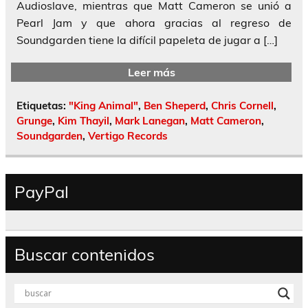
Audioslave, mientras que Matt Cameron se unió a
Pearl Jam y que ahora gracias al regreso de
Soundgarden tiene la difícil papeleta de jugar a […]
Leer más
Etiquetas:
"King Animal"
,
Ben Sheperd
,
Chris Cornell
,
Grunge
,
Kim Thayil
,
Mark Lanegan
,
Matt Cameron
,
Soundgarden
,
Vertigo Records
PayPal
Buscar contenidos