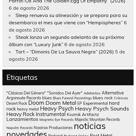
Parrot-Ox And The Golden Egg Of Empathy” (2026)
6 de agosto 2026
Sleep renueva su alineación y se prepara para su
desembarco el mes que viene con “Hempispheres”
6
de agosto 2026
Steak lanza un segundo adelanto de su próximo
álbum con “Luxury Junk”
6 de agosto 2026
Tort – “Dimonis De La Sauva Negra” (2026)
5 de
agosto 2026
Etiquetas
Alternative
"Clásicos Del Género"
"Sonidos Del Ayer"
Adelantos
blues rock
Argonauta Records
blues
Blues Funeral Recordings
Crónicas
Doom
Doom Metal
hard
Experimental
Desert Rock
EP
Heavy Psych
Heavy Psych Sounds
rock
heavy metal
Heavy Rock
Instrumental
Kozmik Artifactz
Lanzamientos
Majestic Mountain Records
Magnetic Eye Records
noticias
Nooirax Producciones
Napalm Records
novedades
Post Metal
Podcast