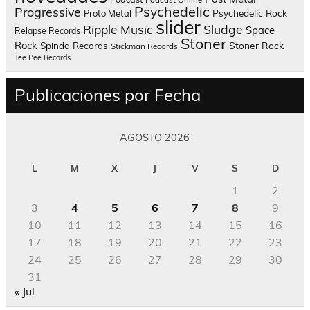
Podcast Online
Psychedelic
Progressive
Psychedelic Rock
Proto Metal
slider
Sludge
Ripple Music
Space
Relapse Records
Stoner
Rock
Spinda Records
Stoner Rock
Stickman Records
Tee Pee Records
Publicaciones por Fecha
AGOSTO 2026
L
M
X
J
V
S
D
1
2
3
4
5
6
7
8
9
10
11
12
13
14
15
16
17
18
19
20
21
22
23
24
25
26
27
28
29
30
31
« Jul