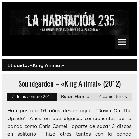
Saltar
al
contenido
La Habitación 235
Psychedelic, Stoner, Doom, Sludge, Fuzz, Space, Drone
Etiqueta:
«King Animal»
Soundgarden – «King Animal» (2012)
7 de noviembre 2012
Rubén Herrera
4 comentarios
Han pasado 16 años desde aquel “Down On The
Upside”. Años en que algunos componentes de la
banda como Chris Cornell, aparte de sacar 3 discos
en solitario , hizo otros tantos con la banda