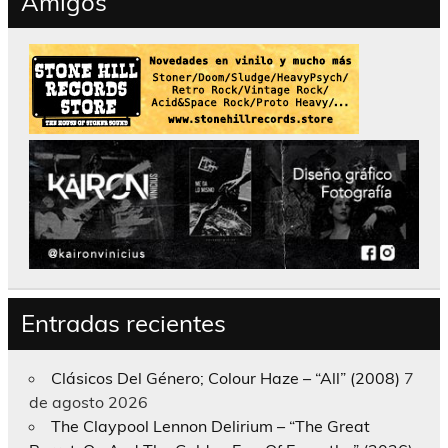
Amigos
Entradas recientes
Clásicos Del Género; Colour Haze – “All” (2008)
7
de agosto 2026
The Claypool Lennon Delirium – “The Great