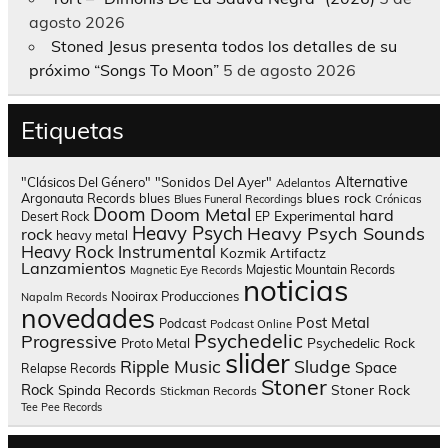
agosto 2026
Stoned Jesus presenta todos los detalles de su
próximo “Songs To Moon”
5 de agosto 2026
Etiquetas
Alternative
"Clásicos Del Género"
"Sonidos Del Ayer"
Adelantos
blues rock
Argonauta Records
blues
Blues Funeral Recordings
Crónicas
Doom
Doom Metal
hard
Experimental
Desert Rock
EP
Heavy Psych
Heavy Psych Sounds
rock
heavy metal
Heavy Rock
Instrumental
Kozmik Artifactz
Lanzamientos
Majestic Mountain Records
Magnetic Eye Records
noticias
Nooirax Producciones
Napalm Records
novedades
Post Metal
Podcast
Podcast Online
Psychedelic
Progressive
Psychedelic Rock
Proto Metal
slider
Sludge
Ripple Music
Space
Relapse Records
Stoner
Rock
Spinda Records
Stoner Rock
Stickman Records
Tee Pee Records