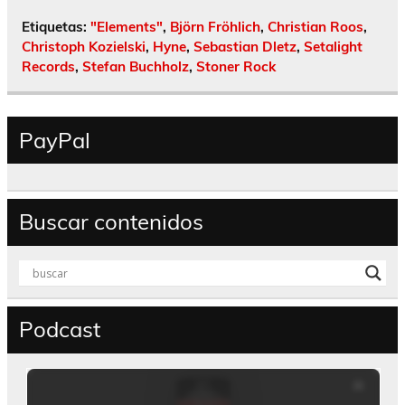
Etiquetas:
"Elements"
,
Björn Fröhlich
,
Christian Roos
,
Christoph Kozielski
,
Hyne
,
Sebastian Dletz
,
Setalight
Records
,
Stefan Buchholz
,
Stoner Rock
PayPal
Buscar contenidos
Podcast