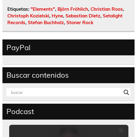
Etiquetas:
"Elements"
,
Björn Fröhlich
,
Christian Roos
,
Christoph Kozielski
,
Hyne
,
Sebastian Dletz
,
Setalight
Records
,
Stefan Buchholz
,
Stoner Rock
PayPal
Buscar contenidos
Podcast