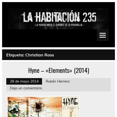
Saltar
al
contenido
La Habitación 235
Psychedelic, Stoner, Doom, Sludge, Fuzz, Space, Drone
Etiqueta:
Christian Roos
Hyne – «Elements» (2014)
28 de mayo 2014
Rubén Herrera
Deja un comentario