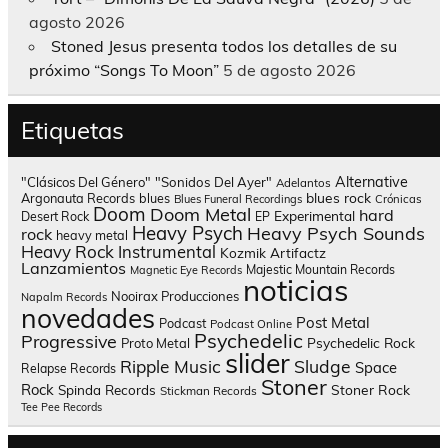
agosto 2026
Stoned Jesus presenta todos los detalles de su
próximo “Songs To Moon”
5 de agosto 2026
Etiquetas
Alternative
"Clásicos Del Género"
"Sonidos Del Ayer"
Adelantos
blues rock
Argonauta Records
blues
Blues Funeral Recordings
Crónicas
Doom
Doom Metal
hard
Experimental
Desert Rock
EP
Heavy Psych
Heavy Psych Sounds
rock
heavy metal
Heavy Rock
Instrumental
Kozmik Artifactz
Lanzamientos
Majestic Mountain Records
Magnetic Eye Records
noticias
Nooirax Producciones
Napalm Records
novedades
Post Metal
Podcast
Podcast Online
Psychedelic
Progressive
Psychedelic Rock
Proto Metal
slider
Sludge
Ripple Music
Space
Relapse Records
Stoner
Rock
Spinda Records
Stoner Rock
Stickman Records
Tee Pee Records