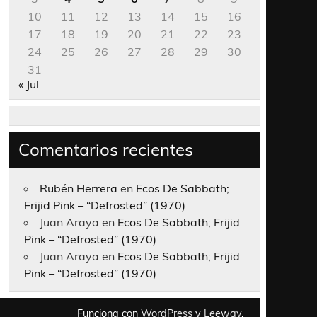
10
11
12
13
14
15
16
17
18
19
20
21
22
23
24
25
26
27
28
29
30
31
« Jul
Comentarios recientes
Rubén Herrera
en
Ecos De Sabbath;
Frijid Pink – “Defrosted” (1970)
Juan Araya
en
Ecos De Sabbath; Frijid
Pink – “Defrosted” (1970)
Juan Araya
en
Ecos De Sabbath; Frijid
Pink – “Defrosted” (1970)
Funciona con
WordPress
y
Leeway
.