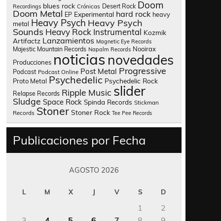
Doom
blues rock
Desert Rock
Recordings
Crónicas
Doom Metal
hard rock
Experimental
heavy
EP
Heavy Psych
Heavy Psych
metal
Sounds
Heavy Rock
Instrumental
Kozmik
Lanzamientos
Artifactz
Magnetic Eye Records
Nooirax
Majestic Mountain Records
Napalm Records
noticias
novedades
Producciones
Progressive
Post Metal
Podcast
Podcast Online
Psychedelic
Psychedelic Rock
Proto Metal
slider
Ripple Music
Relapse Records
Sludge
Space Rock
Spinda Records
Stickman
Stoner
Stoner Rock
Records
Tee Pee Records
Publicaciones por Fecha
AGOSTO 2026
L
M
X
J
V
S
D
1
2
3
4
5
6
7
8
9