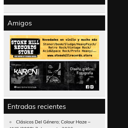
Amigos
Entradas recientes
Clásicos Del Género; Colour Haze –