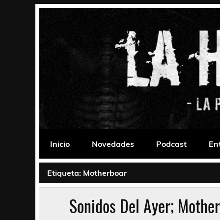
Saltar
al
contenido
La Habitación 235
Psychedelic, Stoner, Doom, Sludge, Fuzz, Space,
Inicio
Novedades
Podcast
En
Etiqueta:
Motherboar
Sonidos Del Ayer; Mothe