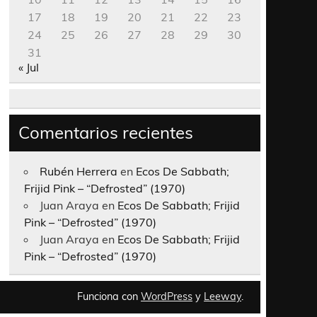
17
18
19
20
21
22
23
24
25
26
27
28
29
30
31
« Jul
Comentarios recientes
Rubén Herrera
en
Ecos De Sabbath;
Frijid Pink – “Defrosted” (1970)
Juan Araya
en
Ecos De Sabbath; Frijid
Pink – “Defrosted” (1970)
Juan Araya
en
Ecos De Sabbath; Frijid
Pink – “Defrosted” (1970)
Funciona con
WordPress
y
Leeway
.