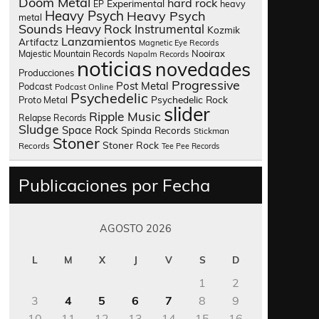
Doom Metal
hard rock
Experimental
heavy
EP
Heavy Psych
Heavy Psych
metal
Sounds
Heavy Rock
Instrumental
Kozmik
Lanzamientos
Artifactz
Magnetic Eye Records
Nooirax
Majestic Mountain Records
Napalm Records
noticias
novedades
Producciones
Progressive
Post Metal
Podcast
Podcast Online
Psychedelic
Psychedelic Rock
Proto Metal
slider
Ripple Music
Relapse Records
Sludge
Space Rock
Spinda Records
Stickman
Stoner
Stoner Rock
Records
Tee Pee Records
Publicaciones por Fecha
AGOSTO 2026
L
M
X
J
V
S
D
1
2
3
4
5
6
7
8
9
10
11
12
13
14
15
16