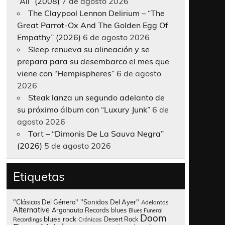
“All” (2008)
7 de agosto 2026
The Claypool Lennon Delirium – “The
Great Parrot-Ox And The Golden Egg Of
Empathy” (2026)
6 de agosto 2026
Sleep renueva su alineación y se
prepara para su desembarco el mes que
viene con “Hempispheres”
6 de agosto
2026
Steak lanza un segundo adelanto de
su próximo álbum con “Luxury Junk”
6 de
agosto 2026
Tort – “Dimonis De La Sauva Negra”
(2026)
5 de agosto 2026
Etiquetas
"Clásicos Del Género"
"Sonidos Del Ayer"
Adelantos
Alternative
Argonauta Records
blues
Blues Funeral
Doom
blues rock
Desert Rock
Recordings
Crónicas