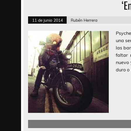
‘E
11 de junio 2014
Rubén Herrera
Psyche
una se
las ba
faltar
nuevo 
duro o 