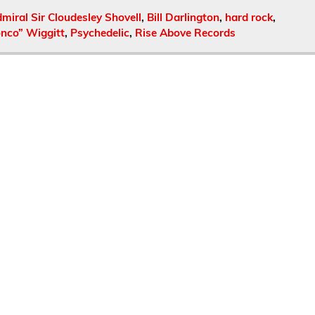
miral Sir Cloudesley Shovell
,
Bill Darlington
,
hard rock
,
onco” Wiggitt
,
Psychedelic
,
Rise Above Records