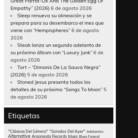
Great Parrot-Ox And The Golden Egg Of
Empathy” (2026)
6 de agosto 2026
Sleep renueva su alineación y se
prepara para su desembarco el mes que
viene con “Hempispheres”
6 de agosto
2026
Steak lanza un segundo adelanto de
su próximo álbum con “Luxury Junk”
6 de
agosto 2026
Tort – “Dimonis De La Sauva Negra”
(2026)
5 de agosto 2026
Stoned Jesus presenta todos los
detalles de su próximo “Songs To Moon”
5
de agosto 2026
Etiquetas
"Clásicos Del Género"
"Sonidos Del Ayer"
Adelantos
Alternative
Argonauta Records
blues
Blues Funeral