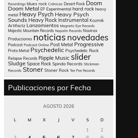
Doom
blues rock
Desert Rock
Recordings
Crónicas
Doom Metal
hard rock
Experimental
heavy
EP
Heavy Psych
Heavy Psych
metal
Sounds
Heavy Rock
Instrumental
Kozmik
Lanzamientos
Artifactz
Magnetic Eye Records
Nooirax
Majestic Mountain Records
Napalm Records
noticias
novedades
Producciones
Progressive
Post Metal
Podcast
Podcast Online
Psychedelic
Psychedelic Rock
Proto Metal
slider
Ripple Music
Relapse Records
Sludge
Space Rock
Spinda Records
Stickman
Stoner
Stoner Rock
Records
Tee Pee Records
Publicaciones por Fecha
AGOSTO 2026
L
M
X
J
V
S
D
1
2
3
4
5
6
7
8
9