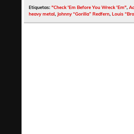
Etiquetas:
"Check 'Em Before You Wreck 'Em"
,
Ad
heavy metal
,
Johnny “Gorilla” Redfern
,
Louis “Br