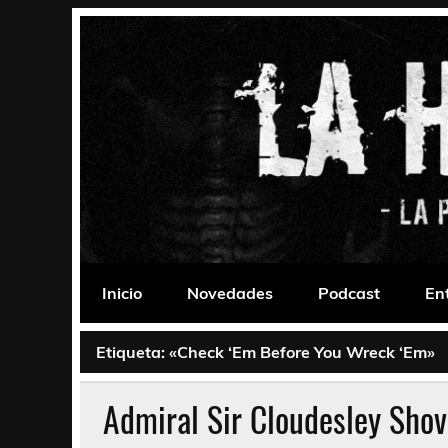
Saltar
al
contenido
La Habitación 235
Psychedelic, Stoner, Doom, Sludge, Fuzz, Space,
Inicio
Novedades
Podcast
En
Etiqueta:
«Check ‘Em Before You Wreck ‘Em»
Admiral Sir Cloudesley Sho