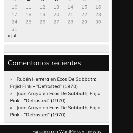
10
11
12
13
14
15
16
17
18
19
20
21
22
23
24
25
26
27
28
29
30
31
« Jul
Comentarios recientes
Rubén Herrera
en
Ecos De Sabbath;
Frijid Pink – “Defrosted” (1970)
Juan Araya
en
Ecos De Sabbath; Frijid
Pink – “Defrosted” (1970)
Juan Araya
en
Ecos De Sabbath; Frijid
Pink – “Defrosted” (1970)
Funciona con
WordPress
y
Leeway
.