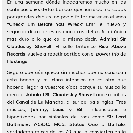
En una semana dónde indagaremos mucho en las
continuaciones de las bandas que han sido marcadas
por grandes
debuts
, no podía faltar meter en el saco
“Check’ Em Before You Wreck’ Em”
, el nuevo y
segundo disco de estos macarras del
rock
británico
más duro o lo que es lo mismo decir,
Admiral Sir
Cloudesley Shovell
. El sello británico
Rise Above
Records
, vuelve a repetir partida con el
power trío
de
Hastings
.
Seguro que aún quedarán muchos que no conozcan
esta banda y mi clara intención no es otra que
hacerla llegar a vuestros oídos porque su música la
merece.
Admiral Sir Cloudesley Shovell
nace a orillas
del
Canal de La Mancha,
al sur del país inglés. Tres
músicos;
Johnny, Louis
y
Bill
, influenciados e
hipnotizados por sinfonías del rock como
Sir Lord
Baltimore, AC/DC, MC5, Status Quo
o
Buffalo
,
verdaderas raíces de los 70 que la convierten en la