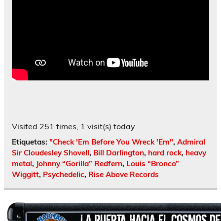
Visited 251 times, 1 visit(s) today
Etiquetas:
"Check 'Em Before You Wreck 'Em"
,
Admiral
Sir Cloudesley Shovell
,
Bill Darlington
,
hard rock
,
heavy
metal
,
Johnny “Gorilla” Redfern
,
Louis “Bronco”
Wiggitt
,
Psychedelic
,
Rise Above Records