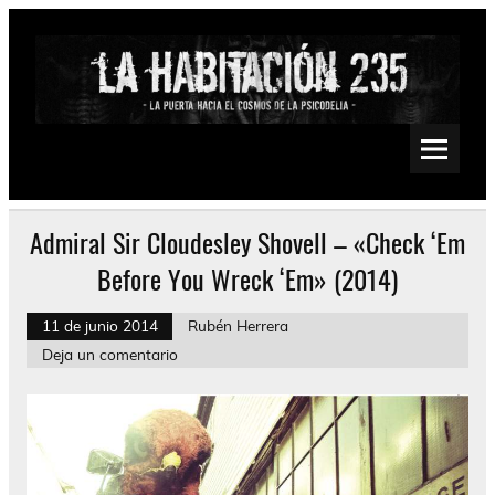
Saltar
al
contenido
La Habitación 235
Psychedelic, Stoner, Doom, Sludge, Fuzz, Space, Drone
Admiral Sir Cloudesley Shovell – «Check ‘Em
Before You Wreck ‘Em» (2014)
11 de junio 2014
Rubén Herrera
Deja un comentario