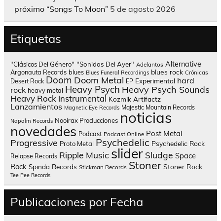
próximo “Songs To Moon”
5 de agosto 2026
Etiquetas
Alternative
"Clásicos Del Género"
"Sonidos Del Ayer"
Adelantos
blues rock
Argonauta Records
blues
Blues Funeral Recordings
Crónicas
Doom
Doom Metal
hard
Experimental
Desert Rock
EP
Heavy Psych
Heavy Psych Sounds
rock
heavy metal
Heavy Rock
Instrumental
Kozmik Artifactz
Lanzamientos
Majestic Mountain Records
Magnetic Eye Records
noticias
Nooirax Producciones
Napalm Records
novedades
Post Metal
Podcast
Podcast Online
Psychedelic
Progressive
Psychedelic Rock
Proto Metal
slider
Sludge
Ripple Music
Space
Relapse Records
Stoner
Rock
Spinda Records
Stoner Rock
Stickman Records
Tee Pee Records
Publicaciones por Fecha