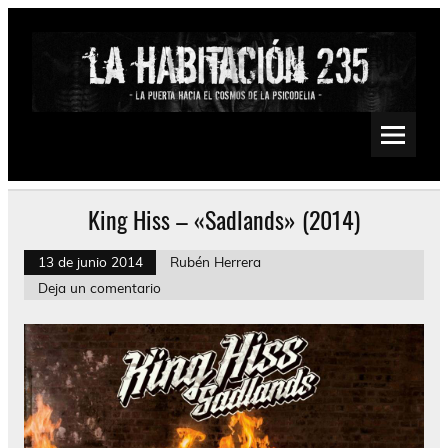
Saltar
al
contenido
La Habitación 235
Psychedelic, Stoner, Doom, Sludge, Fuzz, Space, Drone
King Hiss – «Sadlands» (2014)
13 de junio 2014
Rubén Herrera
Deja un comentario