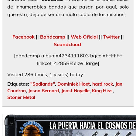
de innumerables bandas que pasan por aquí, solo
que esta, deja de ser una mala copia de las mismas.
Facebook
||
Bandcamp
||
Web Oficial
||
Twitter
||
Soundcloud
[bandcamp album=4234111603 bgcol=FFFFFF
linkcol=4285BB size=large]
Visited 286 times, 1 visit(s) today
Etiquetas:
"Sadlands"
,
Dominiek Hoet
,
hard rock
,
Jan
Coudron
,
Jason Bernard
,
Joost Noyelle
,
King Hiss
,
Stoner Metal