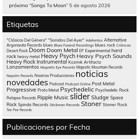
próximo “Songs To Moon”
5 de agosto 2026
Etiquetas
Alternative
"Clásicos Del Género"
"Sonidos Del Ayer"
Adelantos
blues rock
Argonauta Records
blues
Blues Funeral Recordings
Crónicas
Doom
Doom Metal
hard
Experimental
Desert Rock
EP
Heavy Psych
Heavy Psych Sounds
rock
heavy metal
Heavy Rock
Instrumental
Kozmik Artifactz
Lanzamientos
Majestic Mountain Records
Magnetic Eye Records
noticias
Nooirax Producciones
Napalm Records
novedades
Post Metal
Podcast
Podcast Online
Psychedelic
Progressive
Psychedelic Rock
Proto Metal
slider
Sludge
Ripple Music
Space
Relapse Records
Stoner
Rock
Spinda Records
Stoner Rock
Stickman Records
Tee Pee Records
Publicaciones por Fecha