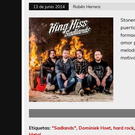
13 de junio 2014
Rubén Herrera
Stone
puert
forma
amor 
melod
motiva
Etiquetas:
"Sadlands"
,
Dominiek Hoet
,
hard rock
Metal