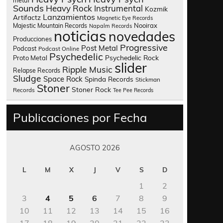
metal
Sounds
Heavy Rock
Instrumental
Kozmik
Lanzamientos
Artifactz
Magnetic Eye Records
Nooirax
Majestic Mountain Records
Napalm Records
noticias
novedades
Producciones
Progressive
Post Metal
Podcast
Podcast Online
Psychedelic
Psychedelic Rock
Proto Metal
slider
Ripple Music
Relapse Records
Sludge
Space Rock
Spinda Records
Stickman
Stoner
Stoner Rock
Records
Tee Pee Records
Publicaciones por Fecha
AGOSTO 2026
L
M
X
J
V
S
D
1
2
3
4
5
6
7
8
9
10
11
12
13
14
15
16