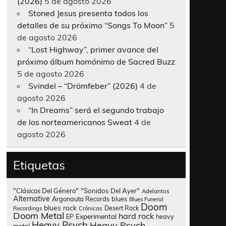
(2026)
5 de agosto 2026
Stoned Jesus presenta todos los
detalles de su próximo “Songs To Moon”
5
de agosto 2026
“Lost Highway”, primer avance del
próximo álbum homónimo de Sacred Buzz
5 de agosto 2026
Svindel – “Drömfeber” (2026)
4 de
agosto 2026
“In Dreams” será el segundo trabajo
de los norteamericanos Sweat
4 de
agosto 2026
Etiquetas
"Clásicos Del Género"
"Sonidos Del Ayer"
Adelantos
Alternative
Argonauta Records
blues
Blues Funeral
Doom
blues rock
Desert Rock
Recordings
Crónicas
Doom Metal
hard rock
Experimental
heavy
EP
Heavy Psych
Heavy Psych