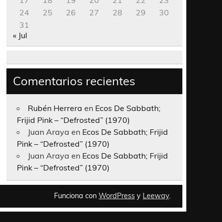
17
18
19
20
21
22
23
24
25
26
27
28
29
30
31
« Jul
Comentarios recientes
Rubén Herrera
en
Ecos De Sabbath;
Frijid Pink – “Defrosted” (1970)
Juan Araya
en
Ecos De Sabbath; Frijid
Pink – “Defrosted” (1970)
Juan Araya
en
Ecos De Sabbath; Frijid
Pink – “Defrosted” (1970)
Funciona con
WordPress
y
Leeway
.