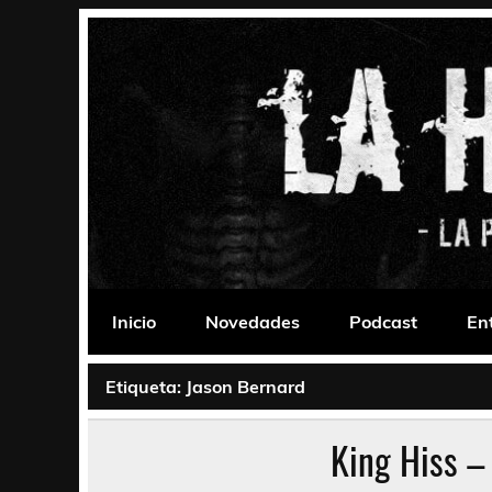
Saltar
al
contenido
La Habitación 235
Psychedelic, Stoner, Doom, Sludge, Fuzz, Space,
Inicio
Novedades
Podcast
En
Etiqueta:
Jason Bernard
King Hiss –