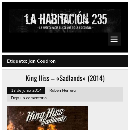
Saltar
al
contenido
La Habitación 235
Psychedelic, Stoner, Doom, Sludge, Fuzz, Space, Drone
Etiqueta:
Jan Coudron
King Hiss – «Sadlands» (2014)
13 de junio 2014
Rubén Herrera
Deja un comentario