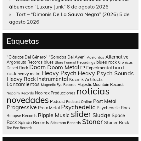
álbum con “Luxury Junk”
6 de agosto 2026
Tort – “Dimonis De La Sauva Negra” (2026)
5 de
agosto 2026
Etiquetas
Alternative
"Clásicos Del Género"
"Sonidos Del Ayer"
Adelantos
blues rock
Argonauta Records
blues
Blues Funeral Recordings
Crónicas
Doom
Doom Metal
hard
Experimental
Desert Rock
EP
Heavy Psych
Heavy Psych Sounds
rock
heavy metal
Heavy Rock
Instrumental
Kozmik Artifactz
Lanzamientos
Majestic Mountain Records
Magnetic Eye Records
noticias
Nooirax Producciones
Napalm Records
novedades
Post Metal
Podcast
Podcast Online
Psychedelic
Progressive
Psychedelic Rock
Proto Metal
slider
Sludge
Ripple Music
Space
Relapse Records
Stoner
Rock
Spinda Records
Stoner Rock
Stickman Records
Tee Pee Records