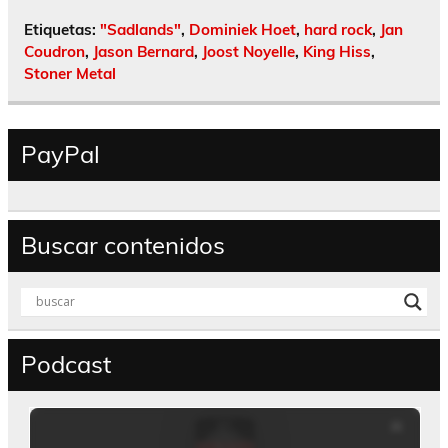
Etiquetas:
"Sadlands"
,
Dominiek Hoet
,
hard rock
,
Jan
Coudron
,
Jason Bernard
,
Joost Noyelle
,
King Hiss
,
Stoner Metal
PayPal
Buscar contenidos
Podcast