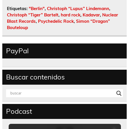
Etiquetas:
"Berlin"
,
Christoph “Lupus” Lindemann
,
Christoph “Tiger” Bartelt
,
hard rock
,
Kadavar
,
Nuclear
Blast Records
,
Psychedelic Rock
,
Simon “Dragon”
Bouteloup
PayPal
Buscar contenidos
Podcast