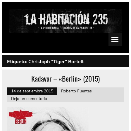
Saltar
al
contenido
La Habitación 235
Psychedelic, Stoner, Doom, Sludge, Fuzz, Space, Drone
Etiqueta:
Christoph “Tiger” Bartelt
Kadavar – «Berlin» (2015)
14 de septiembre 2015
Roberto Fuentes
Deja un comentario