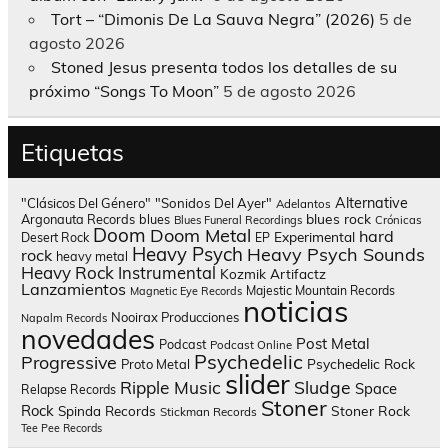
Tort – “Dimonis De La Sauva Negra” (2026)
5 de
agosto 2026
Stoned Jesus presenta todos los detalles de su
próximo “Songs To Moon”
5 de agosto 2026
Etiquetas
Alternative
"Clásicos Del Género"
"Sonidos Del Ayer"
Adelantos
blues rock
Argonauta Records
blues
Blues Funeral Recordings
Crónicas
Doom
Doom Metal
hard
Experimental
Desert Rock
EP
Heavy Psych
Heavy Psych Sounds
rock
heavy metal
Heavy Rock
Instrumental
Kozmik Artifactz
Lanzamientos
Majestic Mountain Records
Magnetic Eye Records
noticias
Nooirax Producciones
Napalm Records
novedades
Post Metal
Podcast
Podcast Online
Psychedelic
Progressive
Psychedelic Rock
Proto Metal
slider
Sludge
Ripple Music
Space
Relapse Records
Stoner
Rock
Spinda Records
Stoner Rock
Stickman Records
Tee Pee Records