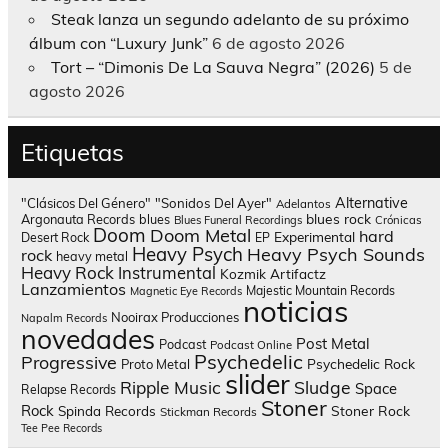
Steak lanza un segundo adelanto de su próximo
álbum con “Luxury Junk”
6 de agosto 2026
Tort – “Dimonis De La Sauva Negra” (2026)
5 de
agosto 2026
Etiquetas
Alternative
"Clásicos Del Género"
"Sonidos Del Ayer"
Adelantos
blues rock
Argonauta Records
blues
Blues Funeral Recordings
Crónicas
Doom
Doom Metal
hard
Experimental
Desert Rock
EP
Heavy Psych
Heavy Psych Sounds
rock
heavy metal
Heavy Rock
Instrumental
Kozmik Artifactz
Lanzamientos
Majestic Mountain Records
Magnetic Eye Records
noticias
Nooirax Producciones
Napalm Records
novedades
Post Metal
Podcast
Podcast Online
Psychedelic
Progressive
Psychedelic Rock
Proto Metal
slider
Sludge
Ripple Music
Space
Relapse Records
Stoner
Rock
Spinda Records
Stoner Rock
Stickman Records
Tee Pee Records