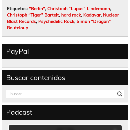
Etiquetas:
"Berlin"
,
Christoph “Lupus” Lindemann
,
Christoph “Tiger” Bartelt
,
hard rock
,
Kadavar
,
Nuclear
Blast Records
,
Psychedelic Rock
,
Simon “Dragon”
Bouteloup
PayPal
Buscar contenidos
Podcast