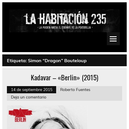
Saltar
al
contenido
La Habitación 235
Psychedelic, Stoner, Doom, Sludge, Fuzz, Space, Drone
Etiqueta:
Simon “Dragon” Bouteloup
Kadavar – «Berlin» (2015)
14 de septiembre 2015
Roberto Fuentes
Deja un comentario