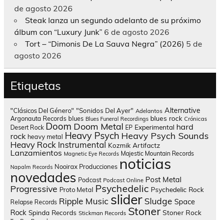
de agosto 2026
Steak lanza un segundo adelanto de su próximo
álbum con “Luxury Junk”
6 de agosto 2026
Tort – “Dimonis De La Sauva Negra” (2026)
5 de
agosto 2026
Etiquetas
Alternative
"Clásicos Del Género"
"Sonidos Del Ayer"
Adelantos
blues rock
Argonauta Records
blues
Blues Funeral Recordings
Crónicas
Doom
Doom Metal
hard
Experimental
Desert Rock
EP
Heavy Psych
Heavy Psych Sounds
rock
heavy metal
Heavy Rock
Instrumental
Kozmik Artifactz
Lanzamientos
Majestic Mountain Records
Magnetic Eye Records
noticias
Nooirax Producciones
Napalm Records
novedades
Post Metal
Podcast
Podcast Online
Psychedelic
Progressive
Psychedelic Rock
Proto Metal
slider
Sludge
Ripple Music
Space
Relapse Records
Stoner
Rock
Spinda Records
Stoner Rock
Stickman Records