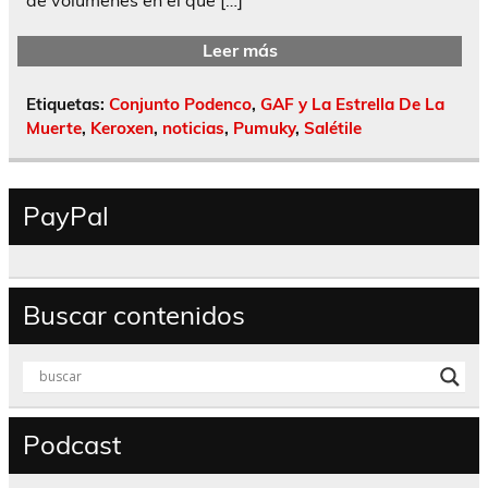
Leer más
Etiquetas:
Conjunto Podenco
,
GAF y La Estrella De La
Muerte
,
Keroxen
,
noticias
,
Pumuky
,
Salétile
PayPal
Buscar contenidos
Podcast