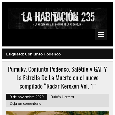
Saltar
al
contenido
La Habitación 235
Psychedelic, Stoner, Doom, Sludge, Fuzz, Space, Drone
Etiqueta:
Conjunto Podenco
Pumuky, Conjunto Podenco, Salétile y GAF Y
La Estrella De La Muerte en el nuevo
compilado “Radar Keroxen Vol. 1”
9 de noviembre 2020
Rubén Herrera
Deja un comentario