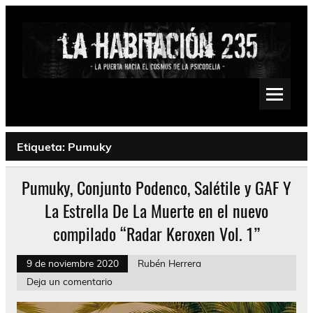
Saltar
al
contenido
La Habitación 235
Psychedelic, Stoner, Doom, Sludge, Fuzz, Space, Drone
Etiqueta:
Pumuky
Pumuky, Conjunto Podenco, Salétile y GAF Y
La Estrella De La Muerte en el nuevo
compilado “Radar Keroxen Vol. 1”
9 de noviembre 2020
Rubén Herrera
Deja un comentario