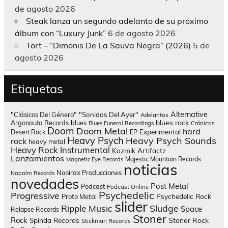
de agosto 2026
Steak lanza un segundo adelanto de su próximo
álbum con “Luxury Junk”
6 de agosto 2026
Tort – “Dimonis De La Sauva Negra” (2026)
5 de
agosto 2026
Etiquetas
Alternative
"Clásicos Del Género"
"Sonidos Del Ayer"
Adelantos
blues rock
Argonauta Records
blues
Blues Funeral Recordings
Crónicas
Doom
Doom Metal
hard
Experimental
Desert Rock
EP
Heavy Psych
Heavy Psych Sounds
rock
heavy metal
Heavy Rock
Instrumental
Kozmik Artifactz
Lanzamientos
Majestic Mountain Records
Magnetic Eye Records
noticias
Nooirax Producciones
Napalm Records
novedades
Post Metal
Podcast
Podcast Online
Psychedelic
Progressive
Psychedelic Rock
Proto Metal
slider
Sludge
Ripple Music
Space
Relapse Records
Stoner
Rock
Spinda Records
Stoner Rock
Stickman Records