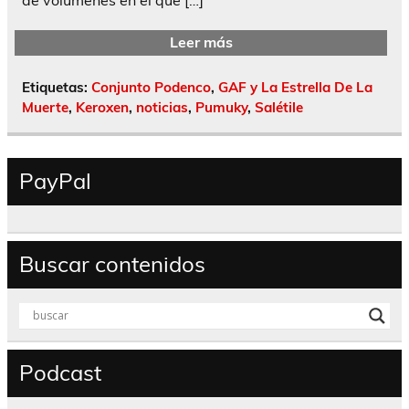
Leer más
Etiquetas:
Conjunto Podenco
,
GAF y La Estrella De La
Muerte
,
Keroxen
,
noticias
,
Pumuky
,
Salétile
PayPal
Buscar contenidos
Podcast