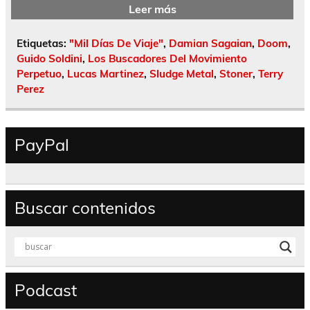
Leer más
Etiquetas:
"Mil Días De Viaje"
,
Damian Sagaian
,
Doom
,
Guido Soldini
,
Los Buscadores Del Movimiento
Perpetuo
,
Lucas Martinez
,
Sludge Metal
,
Stoner
,
Terry
Perez
PayPal
Buscar contenidos
Podcast