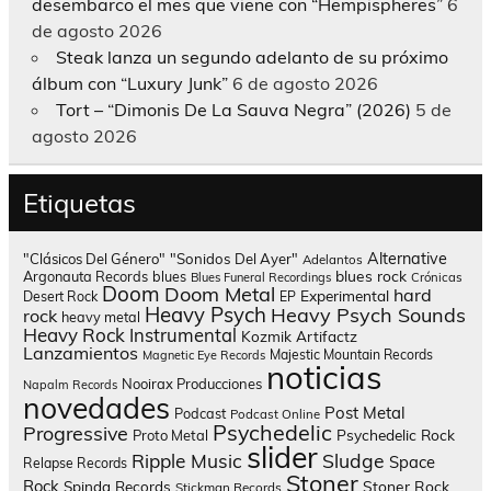
desembarco el mes que viene con “Hempispheres”
6
de agosto 2026
Steak lanza un segundo adelanto de su próximo
álbum con “Luxury Junk”
6 de agosto 2026
Tort – “Dimonis De La Sauva Negra” (2026)
5 de
agosto 2026
Etiquetas
Alternative
"Clásicos Del Género"
"Sonidos Del Ayer"
Adelantos
blues rock
Argonauta Records
blues
Blues Funeral Recordings
Crónicas
Doom
Doom Metal
hard
Experimental
Desert Rock
EP
Heavy Psych
Heavy Psych Sounds
rock
heavy metal
Heavy Rock
Instrumental
Kozmik Artifactz
Lanzamientos
Majestic Mountain Records
Magnetic Eye Records
noticias
Nooirax Producciones
Napalm Records
novedades
Post Metal
Podcast
Podcast Online
Psychedelic
Progressive
Psychedelic Rock
Proto Metal
slider
Sludge
Ripple Music
Space
Relapse Records
Stoner
Rock
Spinda Records
Stoner Rock
Stickman Records