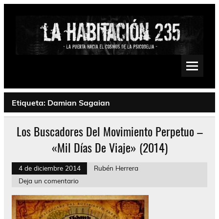
Saltar
al
contenido
La Habitación 235
Psychedelic, Stoner, Doom, Sludge, Fuzz, Space, Drone
Etiqueta:
Damian Sagaian
Los Buscadores Del Movimiento Perpetuo –
«Mil Días De Viaje» (2014)
4 de diciembre 2014
Rubén Herrera
Deja un comentario