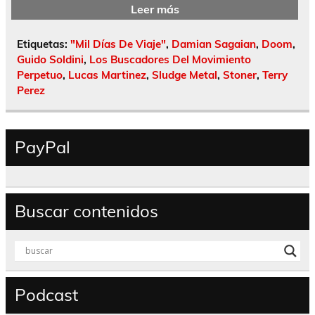
Leer más
Etiquetas:
"Mil Días De Viaje"
,
Damian Sagaian
,
Doom
,
Guido Soldini
,
Los Buscadores Del Movimiento
Perpetuo
,
Lucas Martinez
,
Sludge Metal
,
Stoner
,
Terry
Perez
PayPal
Buscar contenidos
Podcast