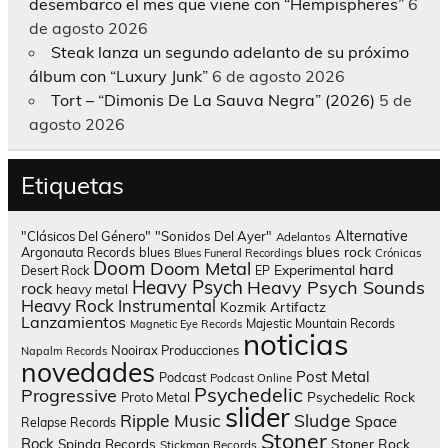
desembarco el mes que viene con “Hempispheres”
6
de agosto 2026
Steak lanza un segundo adelanto de su próximo
álbum con “Luxury Junk”
6 de agosto 2026
Tort – “Dimonis De La Sauva Negra” (2026)
5 de
agosto 2026
Etiquetas
Alternative
"Clásicos Del Género"
"Sonidos Del Ayer"
Adelantos
blues rock
Argonauta Records
blues
Blues Funeral Recordings
Crónicas
Doom
Doom Metal
hard
Experimental
Desert Rock
EP
Heavy Psych
Heavy Psych Sounds
rock
heavy metal
Heavy Rock
Instrumental
Kozmik Artifactz
Lanzamientos
Majestic Mountain Records
Magnetic Eye Records
noticias
Nooirax Producciones
Napalm Records
novedades
Post Metal
Podcast
Podcast Online
Psychedelic
Progressive
Psychedelic Rock
Proto Metal
slider
Sludge
Ripple Music
Space
Relapse Records
Stoner
Rock
Spinda Records
Stoner Rock
Stickman Records