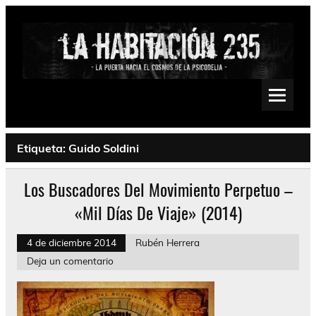
Saltar
al
contenido
La Habitación 235
Psychedelic, Stoner, Doom, Sludge, Fuzz, Space, Drone
Etiqueta:
Guido Soldini
Los Buscadores Del Movimiento Perpetuo –
«Mil Días De Viaje» (2014)
4 de diciembre 2014
Rubén Herrera
Deja un comentario