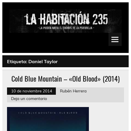
Saltar
al
contenido
La Habitación 235
Psychedelic, Stoner, Doom, Sludge, Fuzz, Space, Drone
Etiqueta:
Daniel Taylor
Cold Blue Mountain – «Old Blood» (2014)
10 de noviembre 2014
Rubén Herrera
Deja un comentario