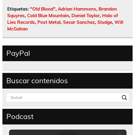
Etiquetas:
"Old Blood"
,
Adrian Hammons
,
Brandon
Squyres
,
Cold Blue Mountain
,
Daniel Taylor
,
Halo of
Lies Records
,
Post Metal
,
Sesar Sanchez
,
Sludge
,
Will
McGahan
PayPal
Buscar contenidos
Podcast