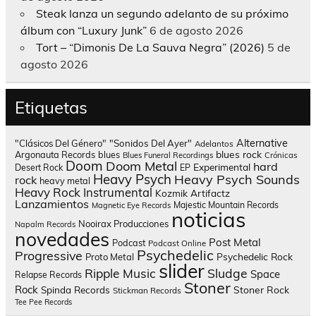
Steak lanza un segundo adelanto de su próximo
álbum con “Luxury Junk”
6 de agosto 2026
Tort – “Dimonis De La Sauva Negra” (2026)
5 de
agosto 2026
Etiquetas
Alternative
"Clásicos Del Género"
"Sonidos Del Ayer"
Adelantos
blues rock
Argonauta Records
blues
Blues Funeral Recordings
Crónicas
Doom
Doom Metal
hard
Experimental
Desert Rock
EP
Heavy Psych
Heavy Psych Sounds
rock
heavy metal
Heavy Rock
Instrumental
Kozmik Artifactz
Lanzamientos
Majestic Mountain Records
Magnetic Eye Records
noticias
Nooirax Producciones
Napalm Records
novedades
Post Metal
Podcast
Podcast Online
Psychedelic
Progressive
Psychedelic Rock
Proto Metal
slider
Sludge
Ripple Music
Space
Relapse Records
Stoner
Rock
Spinda Records
Stoner Rock
Stickman Records
Tee Pee Records