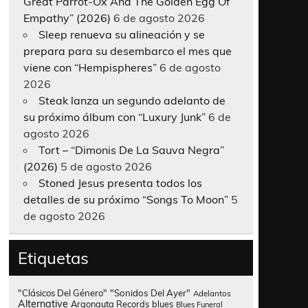
Great Parrot-Ox And The Golden Egg Of
Empathy” (2026)
6 de agosto 2026
Sleep renueva su alineación y se
prepara para su desembarco el mes que
viene con “Hempispheres”
6 de agosto
2026
Steak lanza un segundo adelanto de
su próximo álbum con “Luxury Junk”
6 de
agosto 2026
Tort – “Dimonis De La Sauva Negra”
(2026)
5 de agosto 2026
Stoned Jesus presenta todos los
detalles de su próximo “Songs To Moon”
5
de agosto 2026
Etiquetas
"Clásicos Del Género"
"Sonidos Del Ayer"
Adelantos
Alternative
Argonauta Records
blues
Blues Funeral