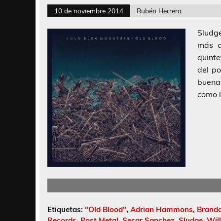
10 de noviembre 2014
Rubén Herrera
Sludge
más d
quinte
del po
buena
como l
Etiquetas:
"Old Blood"
,
Adrian Hammons
,
Brand
Records
,
Post Metal
,
Sesar Sanchez
,
Sludge
,
Wil