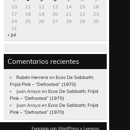
10
11
12
13
14
15
16
17
18
19
20
21
22
23
24
25
26
27
28
29
30
31
« Jul
Comentarios recientes
Rubén Herrera
en
Ecos De Sabbath;
Frijid Pink – “Defrosted” (1970)
Juan Araya
en
Ecos De Sabbath; Frijid
Pink – “Defrosted” (1970)
Juan Araya
en
Ecos De Sabbath; Frijid
Pink – “Defrosted” (1970)
Funciona con
WordPress
y
Leeway
.