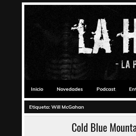
Saltar
al
contenido
La Habitación 235
Psychedelic, Stoner, Doom, Sludge, Fuzz, Space,
Inicio
Novedades
Podcast
En
Etiqueta:
Will McGahan
Cold Blue Mounta