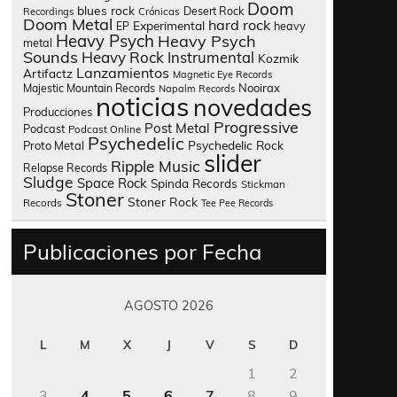
Doom
blues rock
Desert Rock
Recordings
Crónicas
Doom Metal
hard rock
Experimental
heavy
EP
Heavy Psych
Heavy Psych
metal
Sounds
Heavy Rock
Instrumental
Kozmik
Lanzamientos
Artifactz
Magnetic Eye Records
Nooirax
Majestic Mountain Records
Napalm Records
noticias
novedades
Producciones
Progressive
Post Metal
Podcast
Podcast Online
Psychedelic
Psychedelic Rock
Proto Metal
slider
Ripple Music
Relapse Records
Sludge
Space Rock
Spinda Records
Stickman
Stoner
Stoner Rock
Records
Tee Pee Records
Publicaciones por Fecha
AGOSTO 2026
L
M
X
J
V
S
D
1
2
3
4
5
6
7
8
9