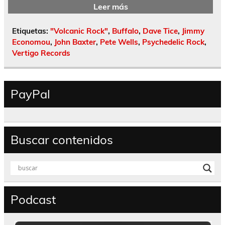
Leer más
Etiquetas:
"Volcanic Rock"
,
Buffalo
,
Dave Tice
,
Jimmy
Economou
,
John Baxter
,
Pete Wells
,
Psychedelic Rock
,
Vertigo Records
PayPal
Buscar contenidos
Podcast