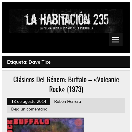
Saltar
al
contenido
La Habitación 235
Psychedelic, Stoner, Doom, Sludge, Fuzz, Space, Drone
Etiqueta:
Dave Tice
Clásicos Del Género: Buffalo – «Volcanic
Rock» (1973)
13 de agosto 2014
Rubén Herrera
Deja un comentario