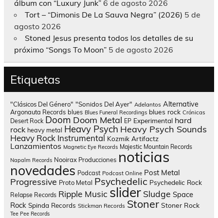
álbum con “Luxury Junk”
6 de agosto 2026
Tort – “Dimonis De La Sauva Negra” (2026)
5 de
agosto 2026
Stoned Jesus presenta todos los detalles de su
próximo “Songs To Moon”
5 de agosto 2026
Etiquetas
Alternative
"Clásicos Del Género"
"Sonidos Del Ayer"
Adelantos
blues rock
Argonauta Records
blues
Blues Funeral Recordings
Crónicas
Doom
Doom Metal
hard
Experimental
Desert Rock
EP
Heavy Psych
Heavy Psych Sounds
rock
heavy metal
Heavy Rock
Instrumental
Kozmik Artifactz
Lanzamientos
Majestic Mountain Records
Magnetic Eye Records
noticias
Nooirax Producciones
Napalm Records
novedades
Post Metal
Podcast
Podcast Online
Psychedelic
Progressive
Psychedelic Rock
Proto Metal
slider
Sludge
Ripple Music
Space
Relapse Records
Stoner
Rock
Spinda Records
Stoner Rock
Stickman Records
Tee Pee Records