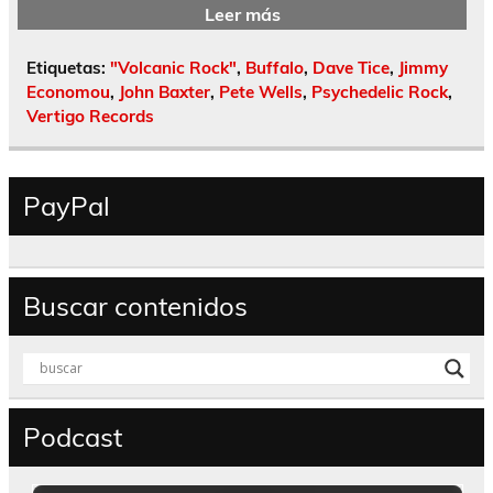
Leer más
Etiquetas:
"Volcanic Rock"
,
Buffalo
,
Dave Tice
,
Jimmy
Economou
,
John Baxter
,
Pete Wells
,
Psychedelic Rock
,
Vertigo Records
PayPal
Buscar contenidos
Podcast