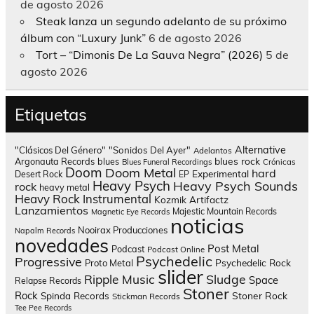
de agosto 2026
Steak lanza un segundo adelanto de su próximo
álbum con “Luxury Junk”
6 de agosto 2026
Tort – “Dimonis De La Sauva Negra” (2026)
5 de
agosto 2026
Etiquetas
Alternative
"Clásicos Del Género"
"Sonidos Del Ayer"
Adelantos
blues rock
Argonauta Records
blues
Blues Funeral Recordings
Crónicas
Doom
Doom Metal
hard
Experimental
Desert Rock
EP
Heavy Psych
Heavy Psych Sounds
rock
heavy metal
Heavy Rock
Instrumental
Kozmik Artifactz
Lanzamientos
Majestic Mountain Records
Magnetic Eye Records
noticias
Nooirax Producciones
Napalm Records
novedades
Post Metal
Podcast
Podcast Online
Psychedelic
Progressive
Psychedelic Rock
Proto Metal
slider
Sludge
Ripple Music
Space
Relapse Records
Stoner
Rock
Spinda Records
Stoner Rock
Stickman Records
Tee Pee Records