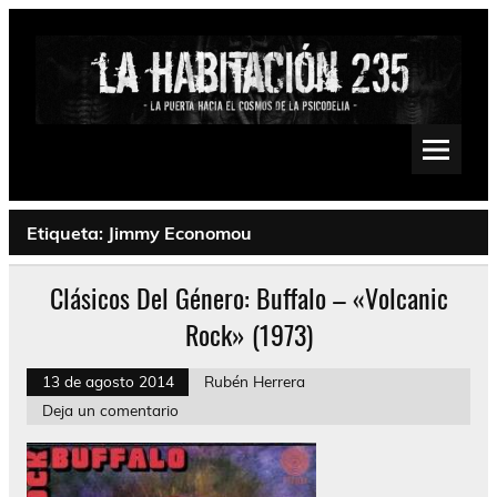
Saltar
al
contenido
La Habitación 235
Psychedelic, Stoner, Doom, Sludge, Fuzz, Space, Drone
Etiqueta:
Jimmy Economou
Clásicos Del Género: Buffalo – «Volcanic
Rock» (1973)
13 de agosto 2014
Rubén Herrera
Deja un comentario