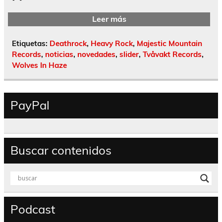
Leer más
Etiquetas:
Deathrock
,
Heavy Rock
,
Majestic Mountain
Records
,
noticias
,
novedades
,
slider
,
Tvåvakt Records
,
Wolves In Haze
PayPal
Buscar contenidos
Podcast