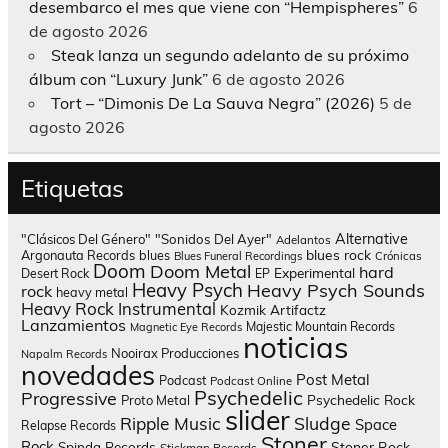
desembarco el mes que viene con “Hempispheres”
6
de agosto 2026
Steak lanza un segundo adelanto de su próximo
álbum con “Luxury Junk”
6 de agosto 2026
Tort – “Dimonis De La Sauva Negra” (2026)
5 de
agosto 2026
Etiquetas
Alternative
"Clásicos Del Género"
"Sonidos Del Ayer"
Adelantos
blues rock
Argonauta Records
blues
Blues Funeral Recordings
Crónicas
Doom
Doom Metal
hard
Experimental
Desert Rock
EP
Heavy Psych
Heavy Psych Sounds
rock
heavy metal
Heavy Rock
Instrumental
Kozmik Artifactz
Lanzamientos
Majestic Mountain Records
Magnetic Eye Records
noticias
Nooirax Producciones
Napalm Records
novedades
Post Metal
Podcast
Podcast Online
Psychedelic
Progressive
Psychedelic Rock
Proto Metal
slider
Sludge
Ripple Music
Space
Relapse Records
Stoner
Rock
Spinda Records
Stoner Rock
Stickman Records