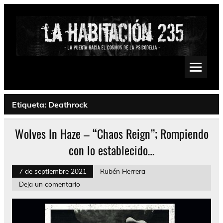
Saltar
al
contenido
La Habitación 235
Psychedelic, Stoner, Doom, Sludge, Fuzz, Space, Drone
Etiqueta:
Deathrock
Wolves In Haze – “Chaos Reign”; Rompiendo
con lo establecido…
7 de septiembre 2021
Rubén Herrera
Deja un comentario