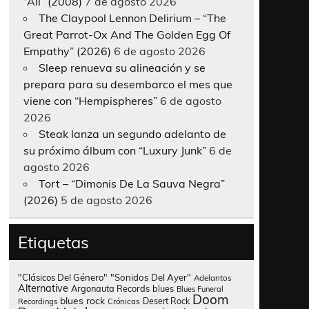
“All” (2008)
7 de agosto 2026
The Claypool Lennon Delirium – “The
Great Parrot-Ox And The Golden Egg Of
Empathy” (2026)
6 de agosto 2026
Sleep renueva su alineación y se
prepara para su desembarco el mes que
viene con “Hempispheres”
6 de agosto
2026
Steak lanza un segundo adelanto de
su próximo álbum con “Luxury Junk”
6 de
agosto 2026
Tort – “Dimonis De La Sauva Negra”
(2026)
5 de agosto 2026
Etiquetas
"Clásicos Del Género"
"Sonidos Del Ayer"
Adelantos
Alternative
Argonauta Records
blues
Blues Funeral
Doom
blues rock
Desert Rock
Recordings
Crónicas