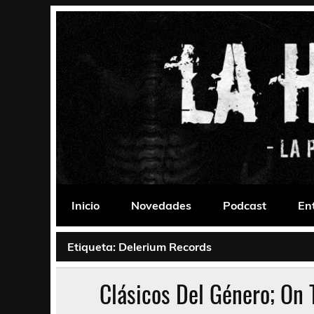
Saltar
al
contenido
La Habitación 235
Psychedelic, Stoner, Doom, Sludge, Fuzz, Space,
Inicio
Novedades
Podcast
En
Etiqueta:
Delerium Records
Clásicos Del Género; On 