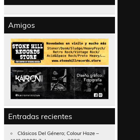
Amigos
Entradas recientes
Clásicos Del Género; Colour Haze –