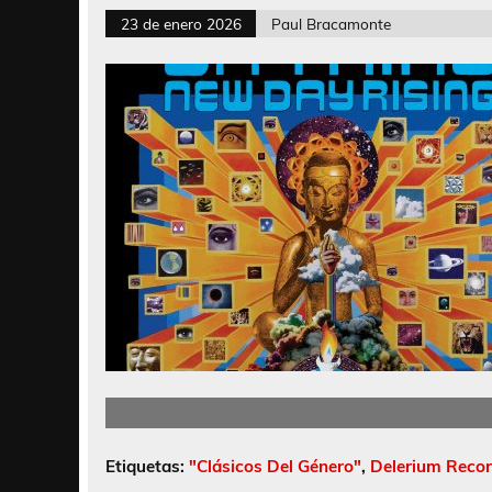
23 de enero 2026
Paul Bracamonte
Etiquetas:
"Clásicos Del Género"
,
Delerium Reco