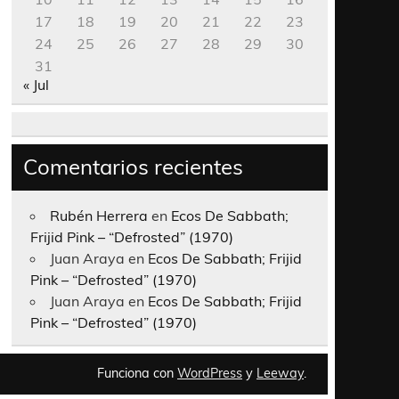
17
18
19
20
21
22
23
24
25
26
27
28
29
30
31
« Jul
Comentarios recientes
Rubén Herrera
en
Ecos De Sabbath;
Frijid Pink – “Defrosted” (1970)
Juan Araya
en
Ecos De Sabbath; Frijid
Pink – “Defrosted” (1970)
Juan Araya
en
Ecos De Sabbath; Frijid
Pink – “Defrosted” (1970)
Funciona con
WordPress
y
Leeway
.