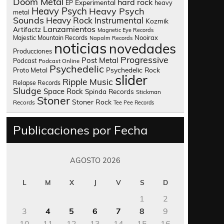
Doom Metal
hard rock
Experimental
heavy
EP
Heavy Psych
Heavy Psych
metal
Sounds
Heavy Rock
Instrumental
Kozmik
Lanzamientos
Artifactz
Magnetic Eye Records
Nooirax
Majestic Mountain Records
Napalm Records
noticias
novedades
Producciones
Progressive
Post Metal
Podcast
Podcast Online
Psychedelic
Psychedelic Rock
Proto Metal
slider
Ripple Music
Relapse Records
Sludge
Space Rock
Spinda Records
Stickman
Stoner
Stoner Rock
Records
Tee Pee Records
Publicaciones por Fecha
AGOSTO 2026
L
M
X
J
V
S
D
1
2
3
4
5
6
7
8
9
10
11
12
13
14
15
16