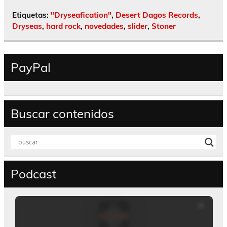
Etiquetas:
"Dryseafication"
,
Desert Dagos Records
,
Dryseas
,
hard rock
,
novedades
,
slider
,
Stoner
PayPal
Buscar contenidos
Podcast