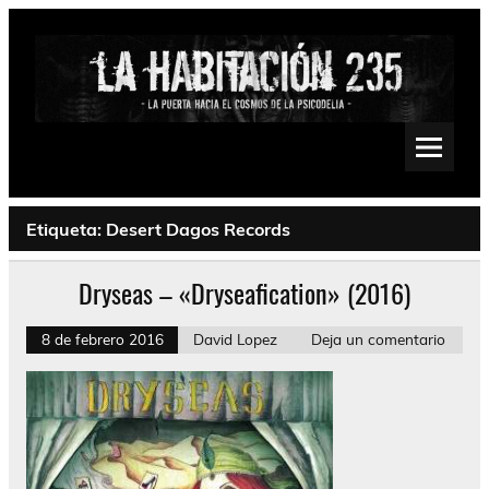
Saltar
al
contenido
La Habitación 235
Psychedelic, Stoner, Doom, Sludge, Fuzz, Space, Drone
Etiqueta:
Desert Dagos Records
Dryseas – «Dryseafication» (2016)
8 de febrero 2016
David Lopez
Deja un comentario