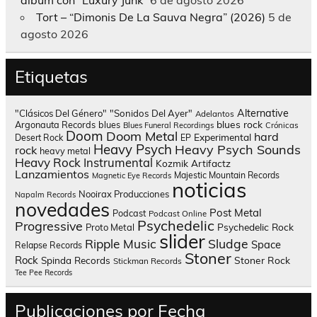
álbum con “Luxury Junk”
6 de agosto 2026
Tort – “Dimonis De La Sauva Negra” (2026)
5 de
agosto 2026
Etiquetas
Alternative
"Clásicos Del Género"
"Sonidos Del Ayer"
Adelantos
blues rock
Argonauta Records
blues
Blues Funeral Recordings
Crónicas
Doom
Doom Metal
hard
Experimental
Desert Rock
EP
Heavy Psych
Heavy Psych Sounds
rock
heavy metal
Heavy Rock
Instrumental
Kozmik Artifactz
Lanzamientos
Majestic Mountain Records
Magnetic Eye Records
noticias
Nooirax Producciones
Napalm Records
novedades
Post Metal
Podcast
Podcast Online
Psychedelic
Progressive
Psychedelic Rock
Proto Metal
slider
Sludge
Ripple Music
Space
Relapse Records
Stoner
Rock
Spinda Records
Stoner Rock
Stickman Records
Tee Pee Records
Publicaciones por Fecha