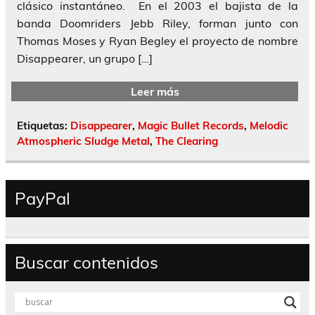
clásico instantáneo. En el 2003 el bajista de la
banda Doomriders Jebb Riley, forman junto con
Thomas Moses y Ryan Begley el proyecto de nombre
Disappearer, un grupo […]
Leer más
Etiquetas:
Disappearer
,
Magic Bullet Records
,
Melodic
Atmospheric Sludge Metal
,
The Clearing
PayPal
Buscar contenidos