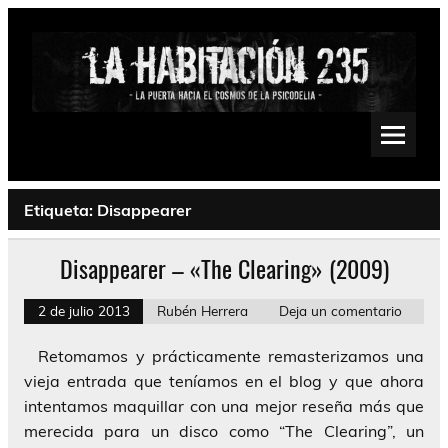
Saltar
al
contenido
La Habitación 235
Psychedelic, Stoner, Doom, Sludge, Fuzz, Space, Drone
Etiqueta:
Disappearer
Disappearer – «The Clearing» (2009)
2 de julio 2013
Rubén Herrera
Deja un comentario
Retomamos y prácticamente remasterizamos una
vieja entrada que teníamos en el blog y que ahora
intentamos maquillar con una mejor reseña más que
merecida para un disco como “The Clearing”, un