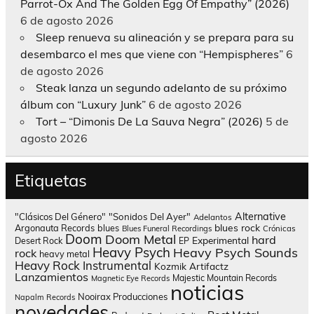
Parrot-Ox And The Golden Egg Of Empathy” (2026)
6 de agosto 2026
Sleep renueva su alineación y se prepara para su
desembarco el mes que viene con “Hempispheres”
6
de agosto 2026
Steak lanza un segundo adelanto de su próximo
álbum con “Luxury Junk”
6 de agosto 2026
Tort – “Dimonis De La Sauva Negra” (2026)
5 de
agosto 2026
Etiquetas
Alternative
"Clásicos Del Género"
"Sonidos Del Ayer"
Adelantos
blues rock
Argonauta Records
blues
Blues Funeral Recordings
Crónicas
Doom
Doom Metal
hard
Experimental
Desert Rock
EP
Heavy Psych
Heavy Psych Sounds
rock
heavy metal
Heavy Rock
Instrumental
Kozmik Artifactz
Lanzamientos
Majestic Mountain Records
Magnetic Eye Records
noticias
Nooirax Producciones
Napalm Records
novedades