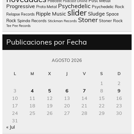
Post Metal
Podcast
Podcast Online
Psychedelic
Progressive
Psychedelic Rock
Proto Metal
slider
Sludge
Ripple Music
Space
Relapse Records
Stoner
Rock
Spinda Records
Stoner Rock
Stickman Records
Tee Pee Records
Publicaciones por Fecha
AGOSTO 2026
L
M
X
J
V
S
D
1
2
3
4
5
6
7
8
9
10
11
12
13
14
15
16
17
18
19
20
21
22
23
24
25
26
27
28
29
30
31
« Jul