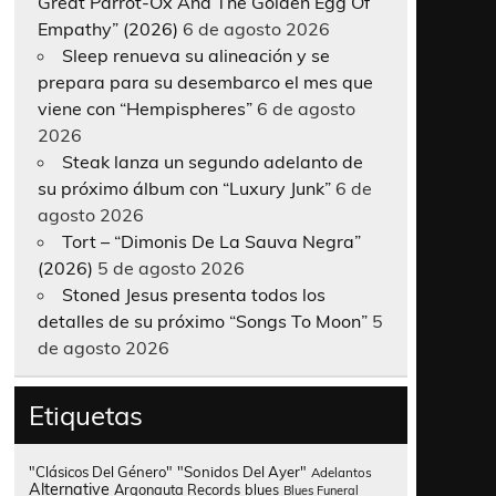
Great Parrot-Ox And The Golden Egg Of
Empathy” (2026)
6 de agosto 2026
Sleep renueva su alineación y se
prepara para su desembarco el mes que
viene con “Hempispheres”
6 de agosto
2026
Steak lanza un segundo adelanto de
su próximo álbum con “Luxury Junk”
6 de
agosto 2026
Tort – “Dimonis De La Sauva Negra”
(2026)
5 de agosto 2026
Stoned Jesus presenta todos los
detalles de su próximo “Songs To Moon”
5
de agosto 2026
Etiquetas
"Clásicos Del Género"
"Sonidos Del Ayer"
Adelantos
Alternative
Argonauta Records
blues
Blues Funeral