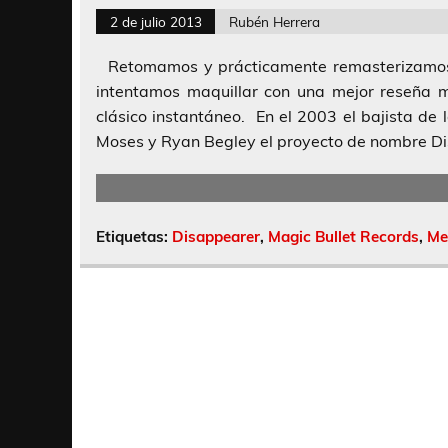
2 de julio 2013
Rubén Herrera
Retomamos y prácticamente remasterizamos 
intentamos maquillar con una mejor reseña 
clásico instantáneo. En el 2003 el bajista de
Moses y Ryan Begley el proyecto de nombre Di
Etiquetas:
Disappearer
,
Magic Bullet Records
,
Me