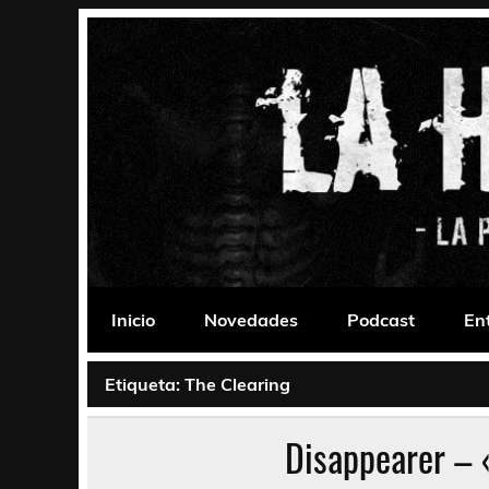
Saltar
al
contenido
La Habitación 235
Psychedelic, Stoner, Doom, Sludge, Fuzz, Space,
Inicio
Novedades
Podcast
En
Etiqueta:
The Clearing
Disappearer – 