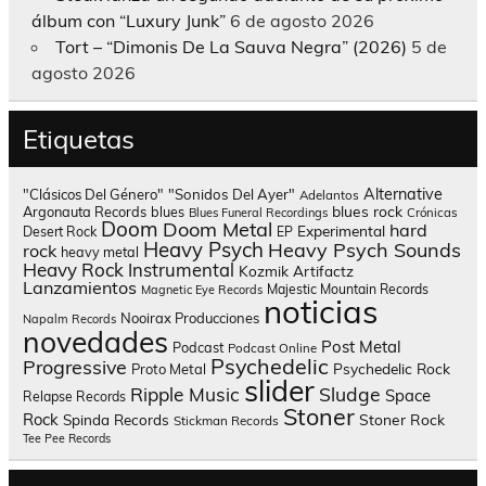
álbum con “Luxury Junk”
6 de agosto 2026
Tort – “Dimonis De La Sauva Negra” (2026)
5 de
agosto 2026
Etiquetas
Alternative
"Clásicos Del Género"
"Sonidos Del Ayer"
Adelantos
blues rock
Argonauta Records
blues
Blues Funeral Recordings
Crónicas
Doom
Doom Metal
hard
Experimental
Desert Rock
EP
Heavy Psych
Heavy Psych Sounds
rock
heavy metal
Heavy Rock
Instrumental
Kozmik Artifactz
Lanzamientos
Majestic Mountain Records
Magnetic Eye Records
noticias
Nooirax Producciones
Napalm Records
novedades
Post Metal
Podcast
Podcast Online
Psychedelic
Progressive
Psychedelic Rock
Proto Metal
slider
Sludge
Ripple Music
Space
Relapse Records
Stoner
Rock
Spinda Records
Stoner Rock
Stickman Records
Tee Pee Records