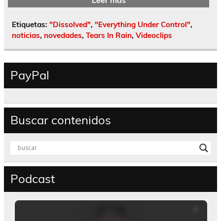
Leer más
Etiquetas:
"Dissolved"
,
"Everything Under Control"
,
noticias
,
novedades
,
Tears In Rain
,
Videoclips
PayPal
Buscar contenidos
Podcast