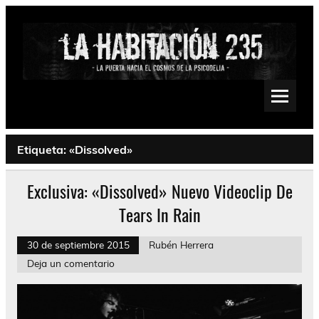
Saltar
al
contenido
La Habitación 235
Psychedelic, Stoner, Doom, Sludge, Fuzz, Space, Drone
Etiqueta:
«Dissolved»
Exclusiva: «Dissolved» Nuevo Videoclip De
Tears In Rain
30 de septiembre 2015
Rubén Herrera
Deja un comentario