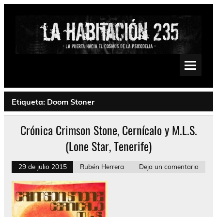
Saltar
al
contenido
La Habitación 235
Psychedelic, Stoner, Doom, Sludge, Fuzz, Space, Drone
Etiqueta:
Doom Stoner
Crónica Crimson Stone, Cernícalo y M.L.S.
(Lone Star, Tenerife)
29 de julio 2015
Rubén Herrera
Deja un comentario