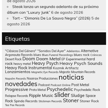
de agosto 2026
Steak lanza un segundo adelanto de su próximo
álbum con “Luxury Junk”
6 de agosto 2026
Tort – “Dimonis De La Sauva Negra” (2026)
5 de
agosto 2026
Etiquetas
Alternative
"Clásicos Del Género"
"Sonidos Del Ayer"
Adelantos
blues rock
Argonauta Records
blues
Blues Funeral Recordings
Crónicas
Doom
Doom Metal
hard
Experimental
Desert Rock
EP
Heavy Psych
Heavy Psych Sounds
rock
heavy metal
Heavy Rock
Instrumental
Kozmik Artifactz
Lanzamientos
Majestic Mountain Records
Magnetic Eye Records
noticias
Nooirax Producciones
Napalm Records
novedades
Post Metal
Podcast
Podcast Online
Psychedelic
Progressive
Psychedelic Rock
Proto Metal
slider
Sludge
Ripple Music
Space
Relapse Records
Stoner
Rock
Spinda Records
Stoner Rock
Stickman Records
Tee Pee Records