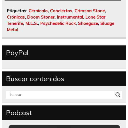
Etiquetas:
Cernicalo
,
Conciertos
,
Crimson Stone
,
Crónicas
,
Doom Stoner
,
Instrumental
,
Lone Star
Tenerife
,
M.L.S.
,
Psychedelic Rock
,
Shoegaze
,
Sludge
Metal
PayPal
Buscar contenidos
Podcast