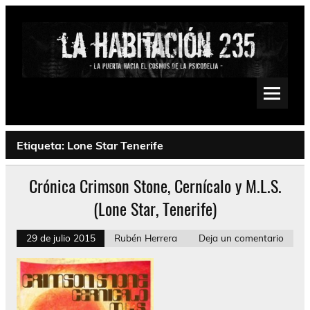
Saltar
al
contenido
La Habitación 235
Psychedelic, Stoner, Doom, Sludge, Fuzz, Space, Drone
Etiqueta:
Lone Star Tenerife
Crónica Crimson Stone, Cernícalo y M.L.S.
(Lone Star, Tenerife)
29 de julio 2015
Rubén Herrera
Deja un comentario