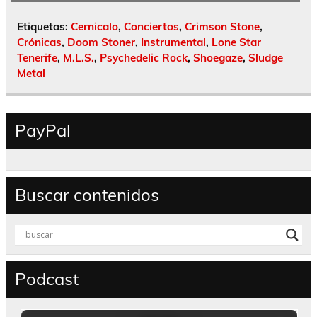
Etiquetas:
Cernicalo
,
Conciertos
,
Crimson Stone
,
Crónicas
,
Doom Stoner
,
Instrumental
,
Lone Star
Tenerife
,
M.L.S.
,
Psychedelic Rock
,
Shoegaze
,
Sludge
Metal
PayPal
Buscar contenidos
Podcast