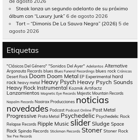
de agosto 2026
Steak lanza un segundo adelanto de su próximo
álbum con “Luxury Junk”
6 de agosto 2026
Tort – “Dimonis De La Sauva Negra” (2026)
5 de
agosto 2026
Etiquetas
Alternative
"Clásicos Del Género"
"Sonidos Del Ayer"
Adelantos
blues rock
Argonauta Records
blues
Blues Funeral Recordings
Crónicas
Doom
Doom Metal
hard
Experimental
Desert Rock
EP
Heavy Psych
Heavy Psych Sounds
rock
heavy metal
Heavy Rock
Instrumental
Kozmik Artifactz
Lanzamientos
Majestic Mountain Records
Magnetic Eye Records
noticias
Nooirax Producciones
Napalm Records
novedades
Post Metal
Podcast
Podcast Online
Psychedelic
Progressive
Psychedelic Rock
Proto Metal
slider
Sludge
Ripple Music
Space
Relapse Records
Stoner
Rock
Spinda Records
Stoner Rock
Stickman Records
Tee Pee Records