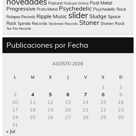
novedades
Post Metal
Podcast
Podcast Online
Psychedelic
Progressive
Psychedelic Rock
Proto Metal
slider
Sludge
Ripple Music
Space
Relapse Records
Stoner
Rock
Spinda Records
Stoner Rock
Stickman Records
Tee Pee Records
Publicaciones por Fecha
AGOSTO 2026
L
M
X
J
V
S
D
1
2
3
4
5
6
7
8
9
10
11
12
13
14
15
16
17
18
19
20
21
22
23
24
25
26
27
28
29
30
31
« Jul