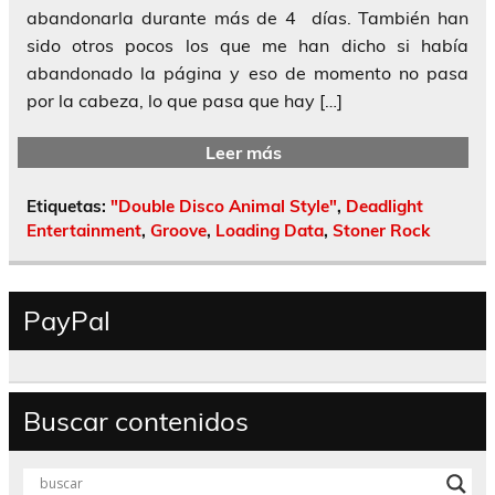
abandonarla durante más de 4 días. También han
sido otros pocos los que me han dicho si había
abandonado la página y eso de momento no pasa
por la cabeza, lo que pasa que hay […]
Leer más
Etiquetas:
"Double Disco Animal Style"
,
Deadlight
Entertainment
,
Groove
,
Loading Data
,
Stoner Rock
PayPal
Buscar contenidos