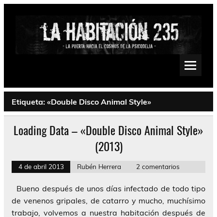
Saltar
al
contenido
La Habitación 235
Psychedelic, Stoner, Doom, Sludge, Fuzz, Space, Drone
Etiqueta:
«Double Disco Animal Style»
Loading Data – «Double Disco Animal Style»
(2013)
4 de abril 2013
Rubén Herrera
2 comentarios
Bueno después de unos días infectado de todo tipo
de venenos gripales, de catarro y mucho, muchísimo
trabajo, volvemos a nuestra habitación después de