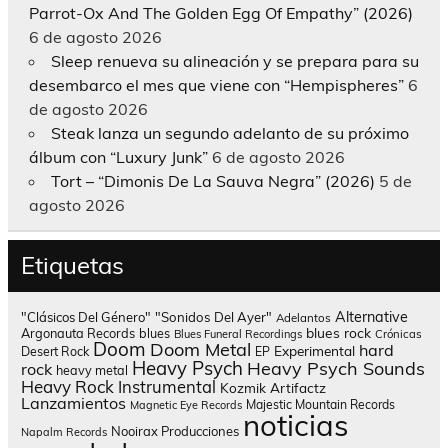
Parrot-Ox And The Golden Egg Of Empathy” (2026)
6 de agosto 2026
Sleep renueva su alineación y se prepara para su
desembarco el mes que viene con “Hempispheres”
6
de agosto 2026
Steak lanza un segundo adelanto de su próximo
álbum con “Luxury Junk”
6 de agosto 2026
Tort – “Dimonis De La Sauva Negra” (2026)
5 de
agosto 2026
Etiquetas
Alternative
"Clásicos Del Género"
"Sonidos Del Ayer"
Adelantos
blues rock
Argonauta Records
blues
Blues Funeral Recordings
Crónicas
Doom
Doom Metal
hard
Experimental
Desert Rock
EP
Heavy Psych
Heavy Psych Sounds
rock
heavy metal
Heavy Rock
Instrumental
Kozmik Artifactz
Lanzamientos
Majestic Mountain Records
Magnetic Eye Records
noticias
Nooirax Producciones
Napalm Records