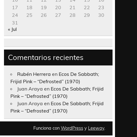
17
18
19
20
21
22
23
24
25
26
27
28
29
30
31
« Jul
Comentarios recientes
Rubén Herrera
en
Ecos De Sabbath;
Frijid Pink – “Defrosted” (1970)
Juan Araya
en
Ecos De Sabbath; Frijid
Pink – “Defrosted” (1970)
Juan Araya
en
Ecos De Sabbath; Frijid
Pink – “Defrosted” (1970)
Funciona con
WordPress
y
Leeway
.