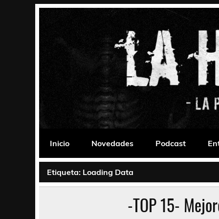
Saltar
al
contenido
La Habitación 235
Psychedelic, Stoner, Doom, Sludge, Fuzz, Space,
Inicio
Novedades
Podcast
En
Etiqueta:
Loading Data
-TOP 15- Mejor