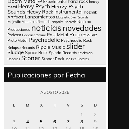
Doom Metal
hard rock
Experimental
heavy
EP
Heavy Psych
Heavy Psych
metal
Sounds
Heavy Rock
Instrumental
Kozmik
Lanzamientos
Artifactz
Magnetic Eye Records
Nooirax
Majestic Mountain Records
Napalm Records
noticias
novedades
Producciones
Progressive
Post Metal
Podcast
Podcast Online
Psychedelic
Psychedelic Rock
Proto Metal
slider
Ripple Music
Relapse Records
Sludge
Space Rock
Spinda Records
Stickman
Stoner
Stoner Rock
Records
Tee Pee Records
Publicaciones por Fecha
AGOSTO 2026
L
M
X
J
V
S
D
1
2
3
4
5
6
7
8
9
10
11
12
13
14
15
16