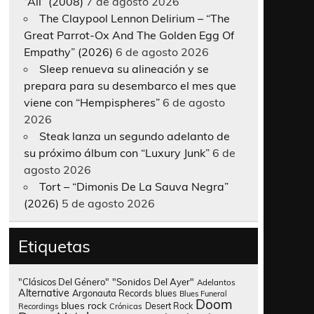
“All” (2008)
7 de agosto 2026
The Claypool Lennon Delirium – “The
Great Parrot-Ox And The Golden Egg Of
Empathy” (2026)
6 de agosto 2026
Sleep renueva su alineación y se
prepara para su desembarco el mes que
viene con “Hempispheres”
6 de agosto
2026
Steak lanza un segundo adelanto de
su próximo álbum con “Luxury Junk”
6 de
agosto 2026
Tort – “Dimonis De La Sauva Negra”
(2026)
5 de agosto 2026
Etiquetas
"Clásicos Del Género"
"Sonidos Del Ayer"
Adelantos
Alternative
Argonauta Records
blues
Blues Funeral
Doom
blues rock
Desert Rock
Recordings
Crónicas