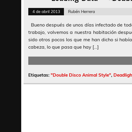
4 de abril 2013
Rubén Herrera
Bueno después de unos días infectado de todo
trabajo, volvemos a nuestra habitación des
sido otros pocos los que me han dicho si hab
cabeza, lo que pasa que hay […]
Etiquetas:
"Double Disco Animal Style"
,
Deadligh