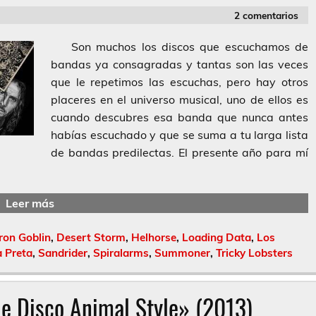
2 comentarios
Son muchos los discos que escuchamos de
bandas ya consagradas y tantas son las veces
que le repetimos las escuchas, pero hay otros
placeres en el universo musical, uno de ellos es
cuando descubres esa banda que nunca antes
habías escuchado y que se suma a tu larga lista
de bandas predilectas. El presente año para mí
Leer más
ron Goblin
,
Desert Storm
,
Helhorse
,
Loading Data
,
Los
a Preta
,
Sandrider
,
Spiralarms
,
Summoner
,
Tricky Lobsters
e Disco Animal Style» (2013)