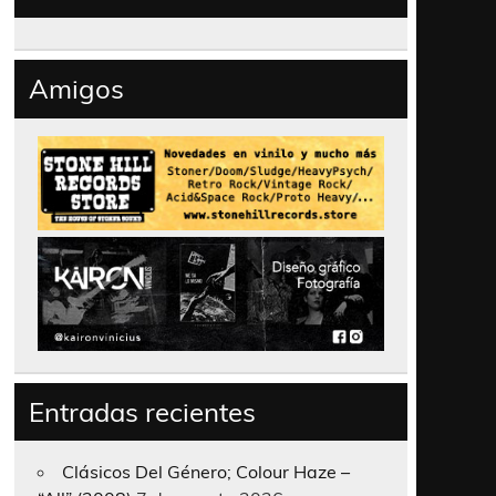
Amigos
Entradas recientes
Clásicos Del Género; Colour Haze –